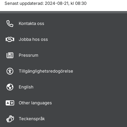
Om sidan
Senast uppdaterad: 2024-08-21, kl 08:30
Kontakta oss
Jobba hos oss
Pressrum
Tillgänglighetsredogörelse
English
Other languages
Teckenspråk