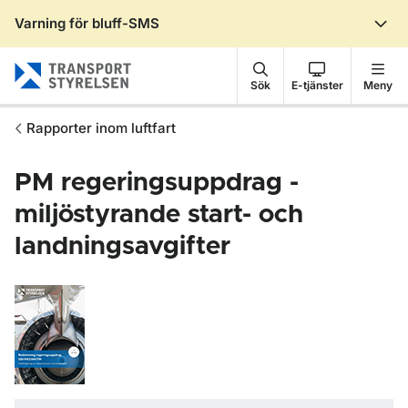
Varning för bluff-SMS
Gå till sidans innehåll
Sök
E-tjänster
Meny
Rapporter inom luftfart
PM regeringsuppdrag -
miljöstyrande start- och
landningsavgifter