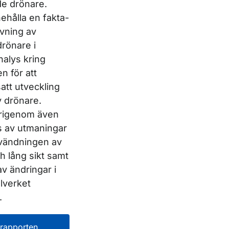
ade drönare.
ehålla en fakta-
vning av
rönare i
alys kring
n för att
att utveckling
 drönare.
ärigenom även
s av utmaningar
användningen av
h lång sikt samt
v ändringar i
elverket
.
rapporten