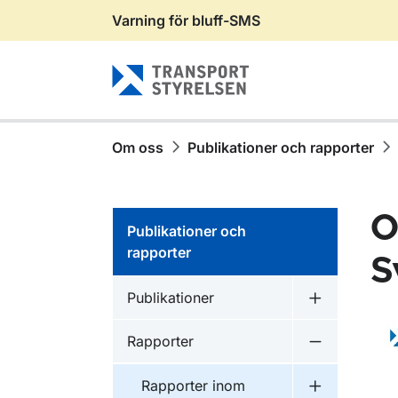
Varning för bluff-SMS
Gå till sidans innehåll
Om oss
Publikationer och rapporter
O
Publikationer och
rapporter
S
Publikationer inom
Publikationer
Undermeny f
Publikationer inom
Rapporter
Undermeny f
Publikationer inom
Rapporter inom
Undermeny f