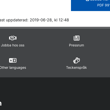
PDF 991
m sidan
ast uppdaterad: 2019-06-28, kl 12:48
Jobba hos oss
Pressrum
Other languages
Teckenspråk
n