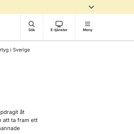
Sök
E-tjänster
Meny
tyg i Sverige
pdragit åt
att ta fram ett
mannade