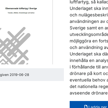
luftfartyg, så kall
Underlaget ska inn
och nulägesbeskri
ör Rapporter inom luftfart
användningen av d
Sverige samt en an
utvecklingsområde
möjliggöra en forts
och användning av
Underlaget ska d
innehålla en analy
i förhållande till 
drönare på kort oc
tgiven 2019-06-28
eventuella behov a
det nationella reg
avseende drönare
Ladda ner 