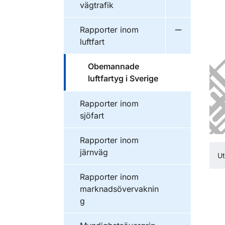
vägtrafik
Publikationer inom
Rapporter inom
Undermeny f
luftfart
Publikationer inom
Obemannade
luftfartyg i Sverige
Publikationer inom
Rapporter inom
sjöfart
Publikationer inom
Rapporter inom
järnväg
U
Publikationer inom
Rapporter inom
marknadsövervaknin
g