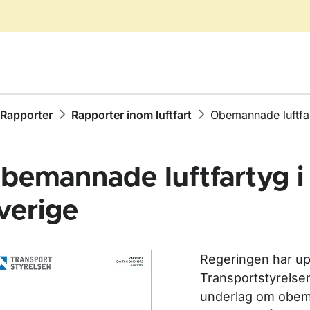
Rapporter
Rapporter inom luftfart
Obemannade luftfar
bemannade luftfartyg i
verige
ör Publikationer
Regeringen har up
ör Rapporter
Transportstyrelsen 
underlag om obe
ör Rapporter inom vägtrafik