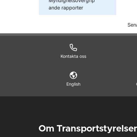
Publikationer inom
Myndighetsövergrip
ande rapporter
O
Sen
Kontakta oss
English
Om Transportstyrelse