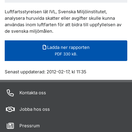
Luftfartsstyrelsen lät IVL, Svenska Miljöinstitutet,
analysera huruvida skatter eller avgifter skulle kunna
användas inom luftfarten för att bidra till uppfyllelsen av
de svenska miljömålen.
Ladda ner rapporten
PDF 330 kB.
Om sidan
Senast uppdaterad: 2012-02-17, kl 11:35
Kontakta oss
Jobba hos oss
Pressrum