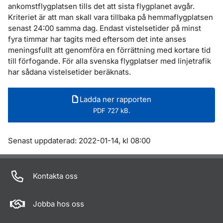
ankomstflygplatsen tills det att sista flygplanet avgår.
Kriteriet är att man skall vara tillbaka på hemmaflygplatsen
senast 24:00 samma dag. Endast vistelsetider på minst
fyra timmar har tagits med eftersom det inte anses
meningsfullt att genomföra en förrättning med kortare tid
till förfogande. För alla svenska flygplatser med linjetrafik
har sådana vistelsetider beräknats.
Ladda ner rapporten
PDF 727 kB.
Om sidan
Senast uppdaterad: 2022-01-14, kl 08:00
Kontakta oss
Jobba hos oss