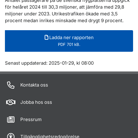
Antalet passagerare på de svenska flygplatserna uppgick
för helåret 2024 till 30,3 miljoner, att jämföra med 29,8
miljoner under 2023. Utrikestrafiken ökade med 3,5
procent medan inrikes minskade med drygt 9 procent.
Ladda ner rapporten
PDF 701 kB.
Om sidan
Senast uppdaterad: 2025-01-29, kl 08:00
Kontakta oss
Jobba hos oss
Pressrum
Tillgänglighetsredogörelse