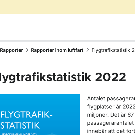
Rapporter
Rapporter inom luftfart
Flygtrafikstatistik
lygtrafikstatistik 2022
Antalet passagera
ör Publikationer
flygplatser år 202
miljoner. Det är 6
ör Rapporter
passagerarantalet 
innebär att det fo
ör Rapporter inom vägtrafik