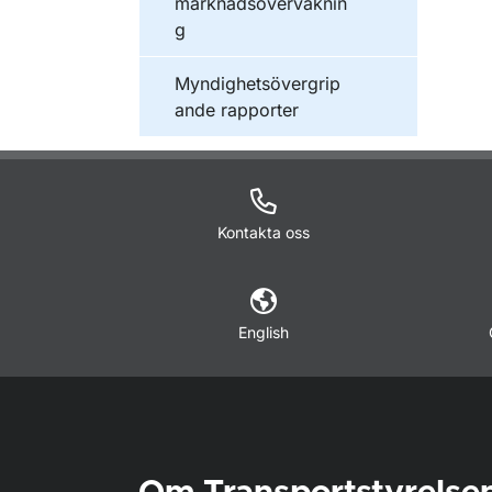
marknadsövervaknin
g
Publikationer inom
Myndighetsövergrip
ande rapporter
Kontakta oss
English