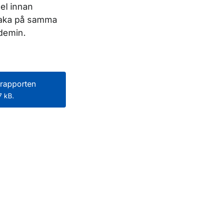
del innan
lbaka på samma
demin.
rapporten
 kB.