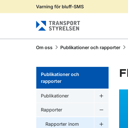
Varning för bluff-SMS
Gå till sidans innehåll
Om oss
Publikationer och rapporter
F
Publikationer och
rapporter
Publikationer inom
Publikationer
Undermeny f
Publikationer inom
Rapporter
Undermeny f
Publikationer inom
Rapporter inom
Undermeny f