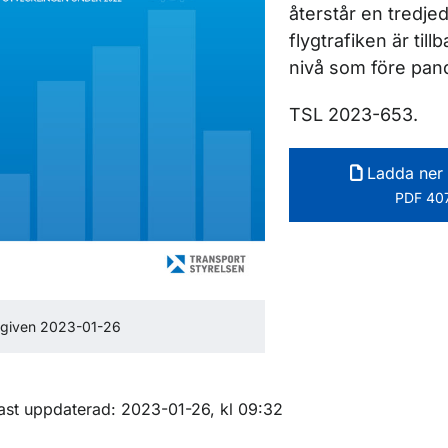
återstår en tredje
flygtrafiken är til
nivå som före pan
ör Rapporter inom luftfart
TSL 2023-653.
Ladda ner 
PDF 407
tgiven 2023-01-26
m sidan
ast uppdaterad: 2023-01-26, kl 09:32