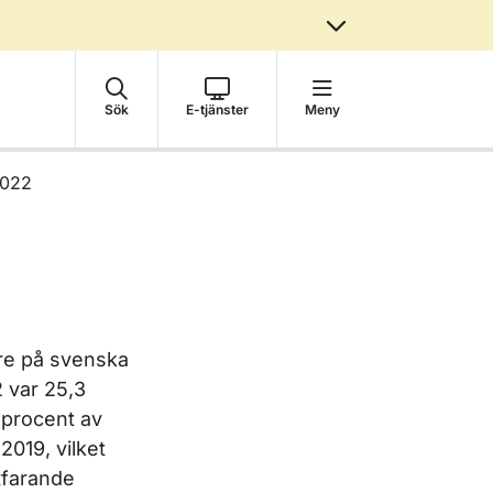
Sök
E-tjänster
Meny
 2022
re på svenska
2 var 25,3
7 procent av
2019, vilket
rtfarande