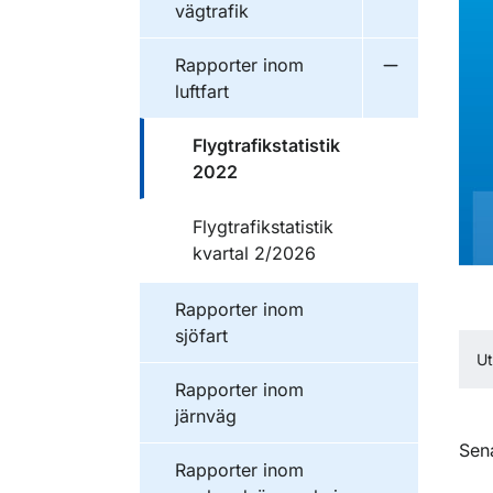
vägtrafik
Publikationer inom
Rapporter inom
Undermeny f
luftfart
Publikationer inom
Flygtrafikstatistik
2022
Publikationer inom
Flygtrafikstatistik
kvartal 2/2026
Publikationer inom
Rapporter inom
sjöfart
U
Publikationer inom
Rapporter inom
järnväg
O
Sen
Publikationer inom
Rapporter inom