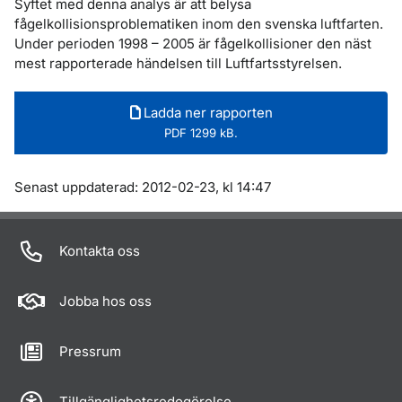
Syftet med denna analys är att belysa
fågelkollisionsproblematiken inom den svenska luftfarten.
Under perioden 1998 – 2005 är fågelkollisioner den näst
mest rapporterade händelsen till Luftfartsstyrelsen.
Ladda ner rapporten
PDF 1299 kB.
Om sidan
Senast uppdaterad: 2012-02-23, kl 14:47
Kontakta oss
Jobba hos oss
Pressrum
Tillgänglighetsredogörelse