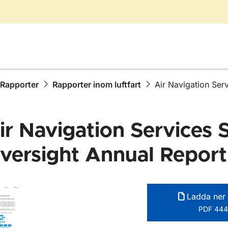
Rapporter
Rapporter inom luftfart
Air Navigation Ser
ir Navigation Services 
versight Annual Repor
ör Publikationer
Ladda ner 
ör Rapporter
PDF 444
ör Rapporter inom vägtrafik