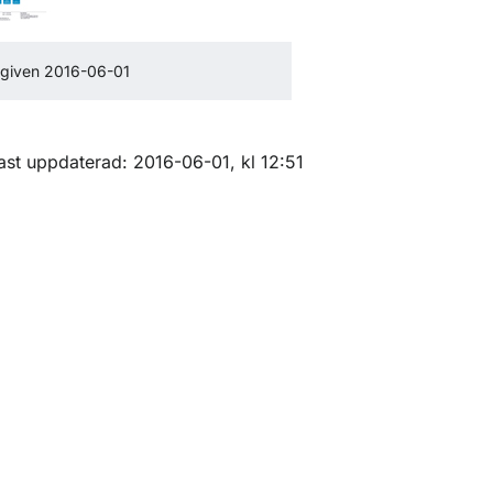
given 2016-06-01
ör Rapporter inom luftfart
m sidan
ast uppdaterad: 2016-06-01, kl 12:51