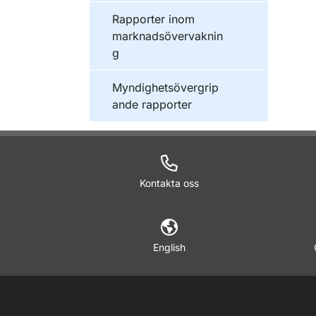
Publikationer inom
Rapporter inom
marknadsövervaknin
g
Publikationer inom
Myndighetsövergrip
ande rapporter
Kontakta oss
English