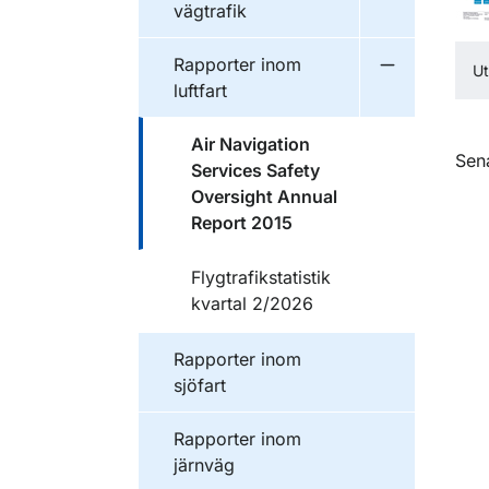
vägtrafik
Publikationer inom
Rapporter inom
Ut
Undermeny f
luftfart
Publikationer inom
Air Navigation
O
Sen
Services Safety
Oversight Annual
Report 2015
Publikationer inom
Flygtrafikstatistik
kvartal 2/2026
Publikationer inom
Rapporter inom
sjöfart
Publikationer inom
Rapporter inom
järnväg