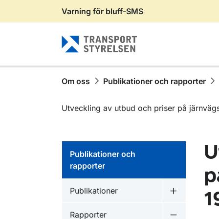
Varning för bluff-SMS
Gå till sidans innehåll
Om oss
Publikationer och rapporter
Utveckling av utbud och priser på järnvägs
U
Publikationer och
rapporter
p
Publikationer inom
Publikationer
1
Undermeny f
Publikationer inom
Rapporter