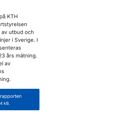
 på KTH
tstyrelsen
g av utbud och
njer i Sverige. I
senteras
23 års mätning.
el av
ns
ing.
rapporten
4 kB.