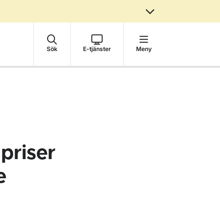
Sök
E-tjänster
Meny
priser
e