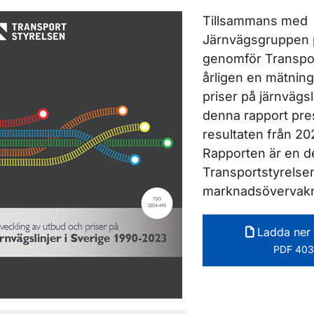
ör Rapporter
Tillsammans med
ör Rapporter inom vägtrafik
Järnvägsgruppen
genomför Transpor
årligen en mätnin
ör Rapporter inom luftfart
priser på järnvägsli
denna rapport pre
resultaten från 20
Rapporten är en d
Transportstyrelse
ör Rapporter inom järnväg
marknadsövervakn
Ladda ner 
PDF 403