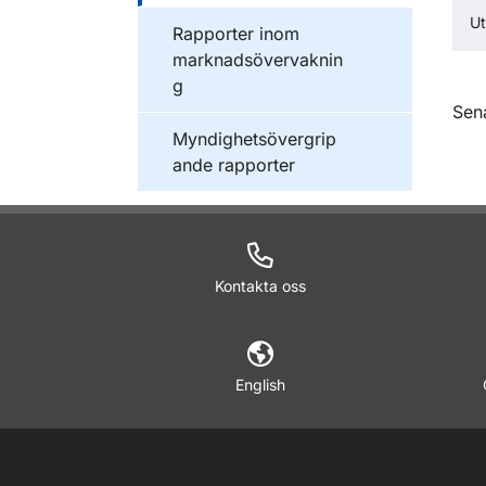
U
Publikationer inom
Rapporter inom
marknadsövervaknin
g
O
Sen
Publikationer inom
Myndighetsövergrip
ande rapporter
Kontakta oss
English