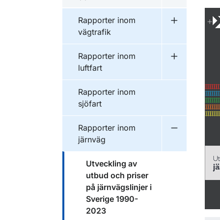
Undermeny f
Publikationer inom
Rapporter inom
Undermeny f
vägtrafik
Publikationer inom
Rapporter inom
Undermeny f
luftfart
Publikationer inom
Rapporter inom
sjöfart
Publikationer inom
Rapporter inom
Undermeny f
järnväg
Publikationer inom
Utveckling av
utbud och priser
på järnvägslinjer i
Sverige 1990-
2023