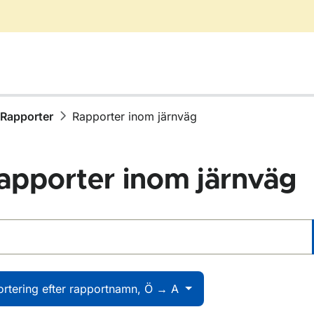
Rapporter
Rapporter inom järnväg
apporter inom järnväg
 rapporter
ör Publikationer
ör Rapporter
ortering efter rapportnamn, Ö → A
ör Rapporter inom vägtrafik