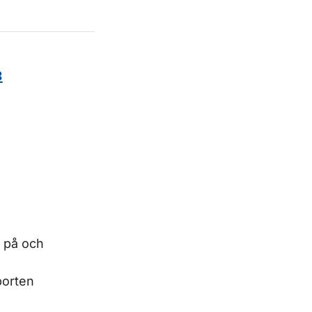
3
 på och
porten