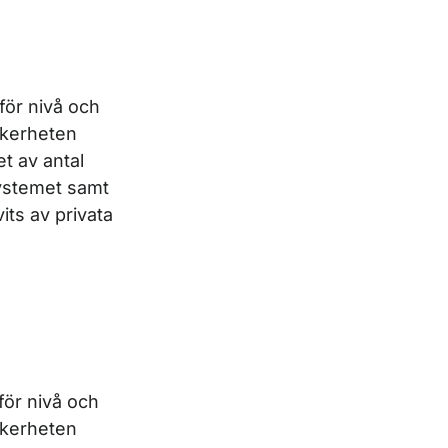
för nivå och
äkerheten
t av antal
systemet samt
its av privata
för nivå och
äkerheten