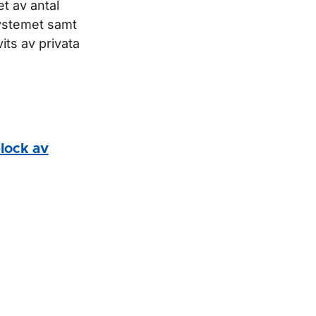
t av antal
systemet samt
its av privata
lock av