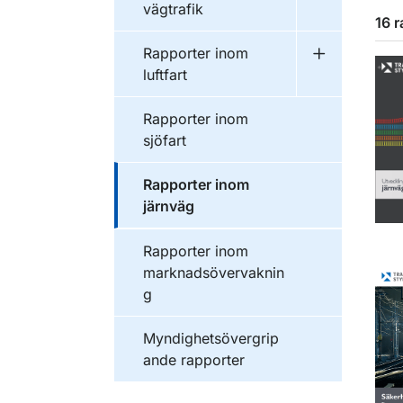
vägtrafik
16 r
Publikationer inom
Rapporter inom
Undermeny f
luftfart
Publikationer inom
Rapporter inom
sjöfart
Publikationer inom
Rapporter inom
järnväg
Publikationer inom
Rapporter inom
marknadsövervaknin
g
Publikationer inom
Myndighetsövergrip
ande rapporter