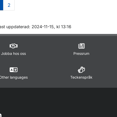
2
m sidan
ast uppdaterad: 2024-11-15, kl 13:16
Jobba hos oss
Pressrum
Other languages
Teckenspråk
n