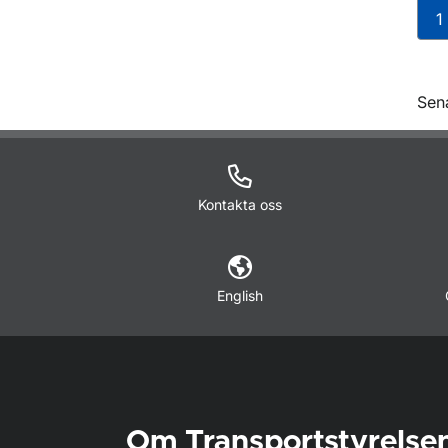
1
O
Sen
Kontakta oss
English
Om Transportstyrelse