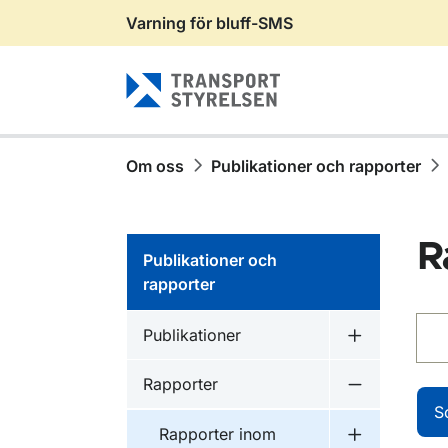
Varning för bluff-SMS
Gå till sidans innehåll
Om oss
Publikationer och rapporter
R
Publikationer och
rapporter
Sök
Publikationer inom
Publikationer
Undermeny f
Publikationer inom
Rapporter
Undermeny f
S
Publikationer inom
Rapporter inom
Undermeny f