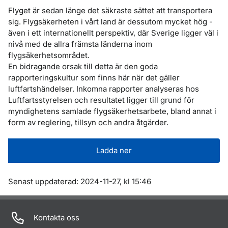
Flyget är sedan länge det säkraste sättet att transportera
sig. Flygsäkerheten i vårt land är dessutom mycket hög -
även i ett internationellt perspektiv, där Sverige ligger väl i
nivå med de allra främsta länderna inom
flygsäkerhetsområdet.
En bidragande orsak till detta är den goda
rapporteringskultur som finns här när det gäller
luftfartshändelser. Inkomna rapporter analyseras hos
Luftfartsstyrelsen och resultatet ligger till grund för
myndighetens samlade flygsäkerhetsarbete, bland annat i
form av reglering, tillsyn och andra åtgärder.
Ladda ner
Om sidan
Senast uppdaterad: 2024-11-27, kl 15:46
Kontakta oss