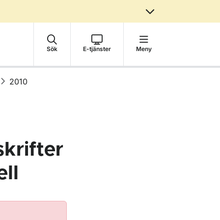
Sök
E-tjänster
Meny
2010
krifter
ll