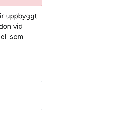
 är uppbyggt
rdon vid
dell som