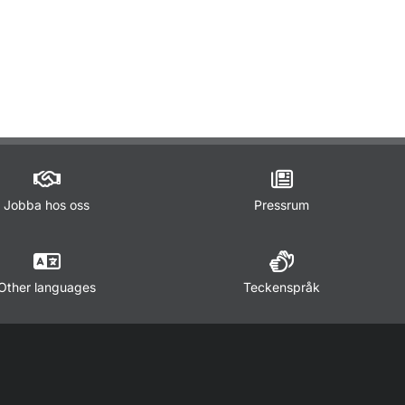
ör Lagar och regler
Jobba hos oss
Pressrum
Other languages
Teckenspråk