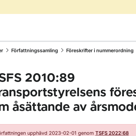
er
Författningssamling
Föreskrifter i nummerordning
SFS 2010:89
ransportstyrelsens föres
m åsättande av årsmode
ör Författningssamling
örfattningen upphävd 2023-02-01 genom
TSFS 2022:68
ör Föreskrifter i nummerordning