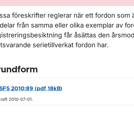
sa föreskrifter reglerar när ett fordon som
delar från samma eller olika exemplar av fo
gistreringsbesiktning får åsättas den årsmo
svarande serietillverkat fordon har.
rundform
SFS 2010:89 (pdf 18kB)
kraft 2010-07-01.
m sidan