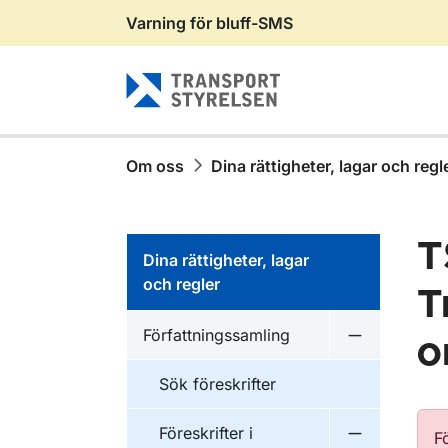
Varning för bluff-SMS
Gå till sidans innehåll
Om oss
Dina rättigheter, lagar och regl
T
Dina rättigheter, lagar
och regler
T
Författningssamling
o
Undermeny f
Sök föreskrifter
Föreskrifter i
F
Undermeny f