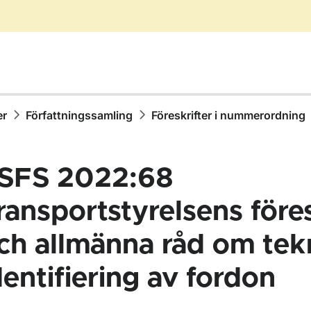
er
Författningssamling
Föreskrifter i nummerordning
SFS 2022:68
ransportstyrelsens föres
ch allmänna råd om tek
ör Författningssamling
dentifiering av fordon
ör Föreskrifter i nummerordning