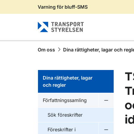
Varning för bluff-SMS
Gå till sidans innehåll
Om oss
Dina rättigheter, lagar och regl
T
Dina rättigheter, lagar
och regler
T
Författningssamling
o
Undermeny f
Sök föreskrifter
i
Föreskrifter i
Undermeny f