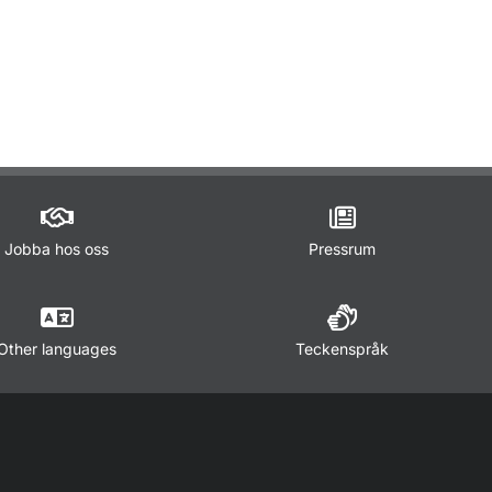
ör Lagar och regler
Jobba hos oss
Pressrum
Other languages
Teckenspråk