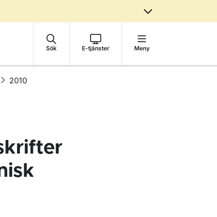
Sök
E-tjänster
Meny
2010
krifter
nisk