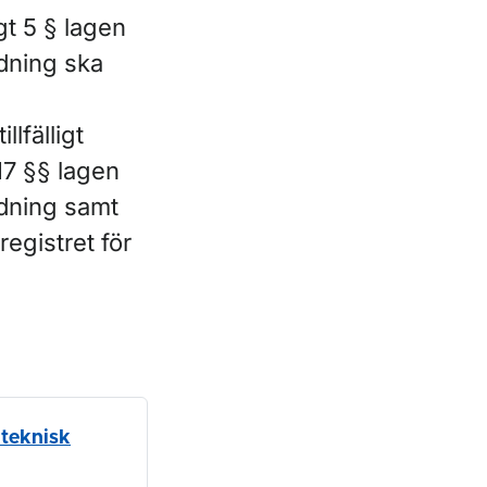
gt 5 § lagen
dning ska
lfälligt
-17 §§ lagen
ndning samt
registret för
 teknisk