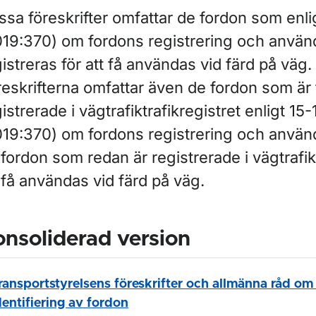
sa föreskrifter omfattar de fordon som enli
019:370) om fordons registrering och använ
istreras för att få användas vid färd på väg.
eskrifterna omfattar även de fordon som är til
istrerade i vägtrafiktrafikregistret enligt 15
019:370) om fordons registrering och anvä
fordon som redan är registrerade i vägtrafik
 få användas vid färd på väg.
nsoliderad version
ransportstyrelsens föreskrifter och allmänna råd om
dentifiering av fordon