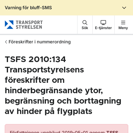
Varning för bluff-SMS
Gå till sidans innehåll
Sök
E-tjänster
Meny
Föreskrifter i nummerordning
TSFS 2010:134
Transportstyrelsens
föreskrifter om
hinderbegränsande ytor,
begränsning och borttagning
av hinder på flygplats
Författningen upphävd 2019-05-01 genom
TSFS