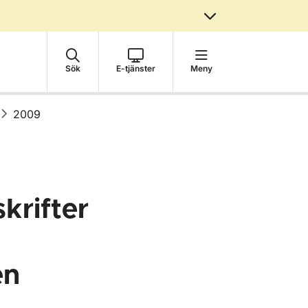
Sök
E-tjänster
Meny
2009
krifter
en