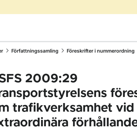
er
Författningssamling
Föreskrifter i nummerordning
SFS 2009:29
ransportstyrelsens föres
m trafikverksamhet vid
ör Författningssamling
xtraordinära förhålland
ör Föreskrifter i nummerordning