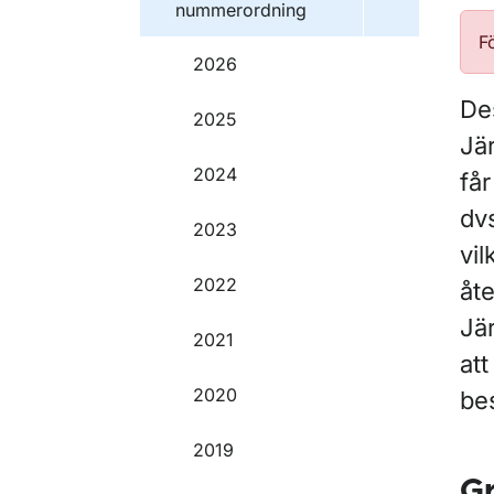
nummerordning
F
2026
Des
2025
Jä
2024
får
dvs
2023
vil
2022
åte
Jär
2021
att
2020
be
2019
G