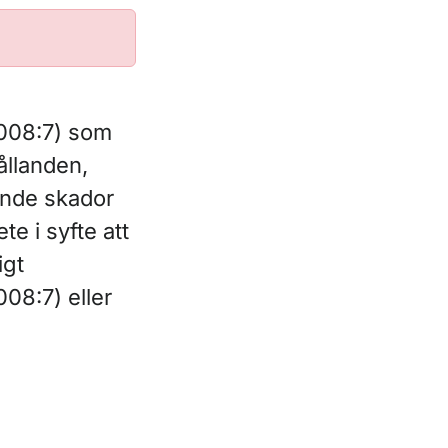
2008:7) som
ållanden,
tande skador
te i syfte att
igt
08:7) eller