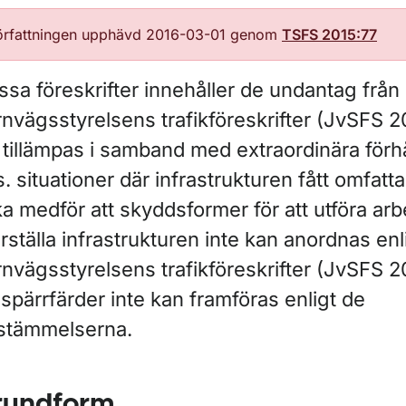
örfattningen upphävd 2016-03-01 genom
TSFS 2015:77
sa föreskrifter innehåller de undantag från
rnvägsstyrelsens trafikföreskrifter (JvSFS 
 tillämpas i samband med extraordinära förh
. situationer där infrastrukturen fått omfat
ka medför att skyddsformer för att utföra arbe
rställa infrastrukturen inte kan anordnas enl
nvägsstyrelsens trafikföreskrifter (JvSFS 20
 spärrfärder inte kan framföras enligt de
stämmelserna.
rundform