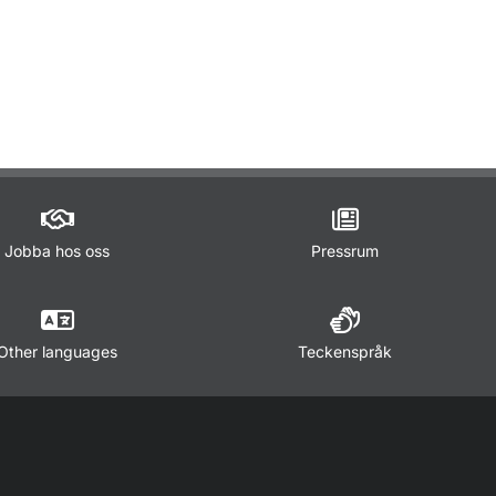
ör Lagar och regler
Jobba hos oss
Pressrum
Other languages
Teckenspråk