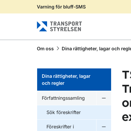
Varning för bluff-SMS
Gå till sidans innehåll
Om oss
Dina rättigheter, lagar och regl
T
Dina rättigheter, lagar
och regler
T
Författningssamling
o
Undermeny f
Sök föreskrifter
e
Föreskrifter i
Undermeny f