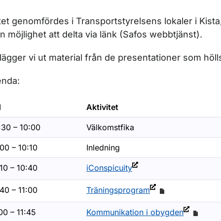
et genomfördes i Transportstyrelsens lokaler i Kista
r Seminarier inom luftfarten
n möjlighet att delta via länk (Safos webbtjänst).
lägger vi ut material från de presentationer som höl
ör Genomförda seminarier
nda:
d
Aktivitet
:30 – 10:00
Välkomstfika
00 – 10:10
Inledning
10 – 10:40
iConspicuity
40 – 11:00
Träningsprogram
00 – 11:45
Kommunikation i obygden