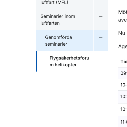
luftfart (MFL)
Möt
Seminarier inom
Undermeny fö
äve
luftfarten
Nu 
Genomförda
Undermeny f
seminarier
Age
Flygsäkerhetsforu
Ti
m helikopter
09
10:
10:
10:
11: