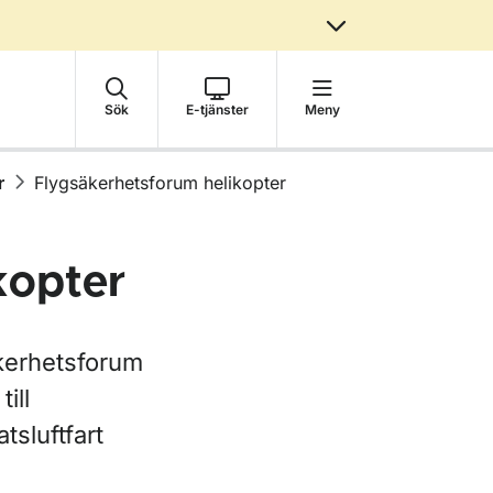
Sök
E-tjänster
Meny
r
Flygsäkerhetsforum helikopter
kopter
kerhetsforum
ill
sluftfart