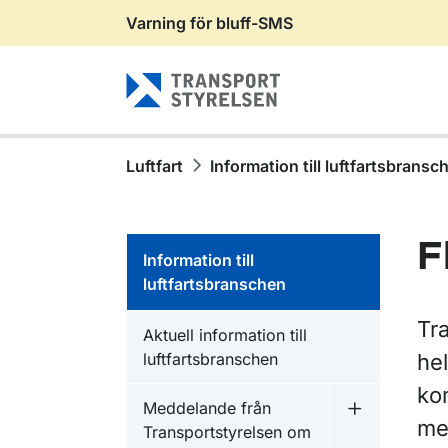
Varning för bluff-SMS
Gå till sidans innehåll
Luftfart
Information till luftfartsbransc
F
Information till
luftfartsbranschen
Tr
Aktuell information till
luftfartsbranschen
hel
ko
Meddelande från
Undermeny f
me
Transportstyrelsen om