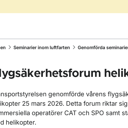
hen
Seminarier inom luftfarten
Genomförda seminarie
lygsäkerhetsforum heli
ansportstyrelsen genomförde vårens flygsä
ikopter 25 mars 2026. Detta forum riktar sig t
mmersiella operatörer CAT och SPO samt stat
ör Meddelande från Transportstyrelsen om luftfart (MFL)
d helikopter.