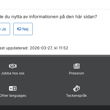
e du nytta av informationen på den här sidan?
Ja
Nej
m sidan
ast uppdaterad: 2026-03-27, kl 11:52
Jobba hos oss
Pressrum
Other languages
Teckenspråk