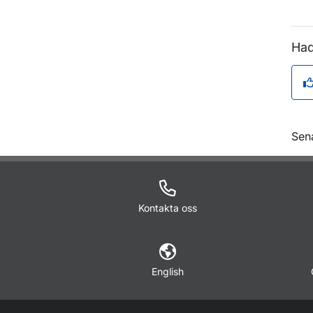
Had
O
Sen
Kontakta oss
English