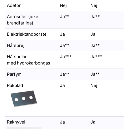
Aceton
Nej
Nej
Aerosoler (icke
Ja**
Ja**
brandfarliga)
Elektrisktandborste
Ja
Ja
Hårsprej
Ja**
Ja**
Hårspolar
Ja***
Ja***
med hydrokarbongas
Parfym
Ja**
Ja**
Rakblad
Ja
Nej
Rakhyvel
Ja
Ja