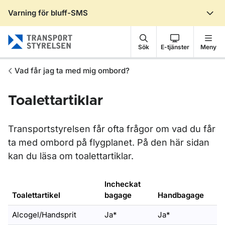
Varning för bluff-SMS
Gå till sidans innehåll
Sök
E-tjänster
Meny
Vad får jag ta med mig ombord?
Toalettartiklar
Transportstyrelsen får ofta frågor om vad du får
ta med ombord på flygplanet. På den här sidan
kan du läsa om toalettartiklar.
Incheckat
Toalettartikel
bagage
Handbagage
Alcogel/Handsprit
Ja*
Ja*