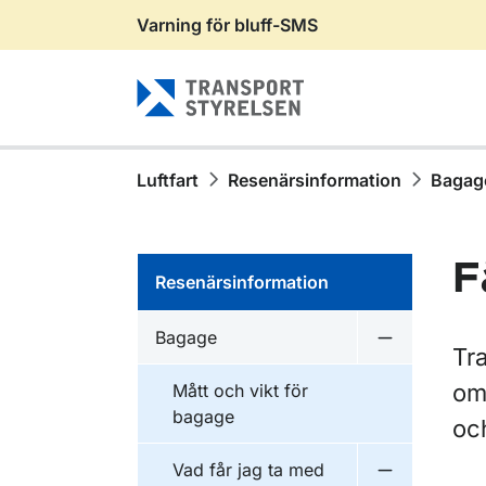
Varning för bluff-SMS
Gå till sidans innehåll
Luftfart
Resenärsinformation
Bagag
F
Resenärsinformation
Bagage
Undermeny 
Tra
om
Mått och vikt för
bagage
och
Vad får jag ta med
Undermeny f