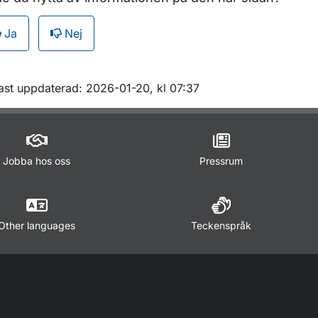
Ja
Nej
m sidan
ast uppdaterad: 2026-01-20, kl 07:37
Jobba hos oss
Pressrum
Other languages
Teckenspråk