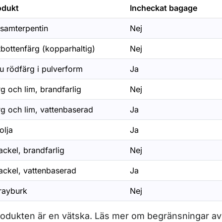
odukt
Incheckat bagage
lsamterpentin
Nej
tbottenfärg (kopparhaltig)
Nej
u rödfärg i pulverform
Ja
g och lim, brandfarlig
Nej
ör Säkerhetskontroll
rg och lim, vattenbaserad
Ja
ör Taxfree
olja
Ja
ör Att resa med funktionsnedsättning
ckel, brandfarlig
Nej
ackel, vattenbaserad
Ja
rayburk
Nej
odukten är en vätska. Läs mer om begränsningar a