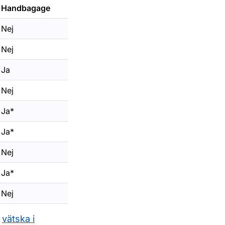
Handbagage
Nej
Nej
Ja
Nej
Ja*
Ja*
Nej
Ja*
Nej
v
vätska i