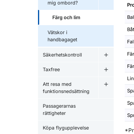
mig ombord?
Pr
Ba
Färg och lim
Bå
Vätskor i
handbagaget
Fal
Fär
Säkerhetskontroll
Undermeny f
Fä
Taxfree
Undermeny f
Lin
Att resa med
Undermeny f
Spa
funktionsnedsättning
Sp
Passagerarnas
rättigheter
Sp
Köpa flygupplevelse
*Pr