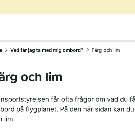
e
Vad får jag ta med mig ombord?
Färg och lim
ärg och lim
för Bagage
nsportstyrelsen får ofta frågor om vad du f
bord på flygplanet. På den här sidan kan du
 lim.
ör Vad får jag ta med mig ombord?