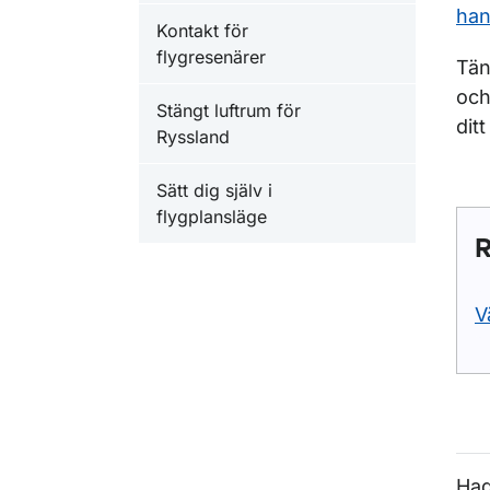
ha
Kontakt för
flygresenärer
Tän
och
Stängt luftrum för
dit
Ryssland
Sätt dig själv i
flygplansläge
R
V
Had