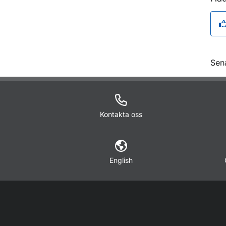
O
Sen
Kontakta oss
English