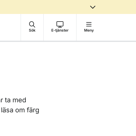
Sök
E-tjänster
Meny
år ta med
 läsa om färg