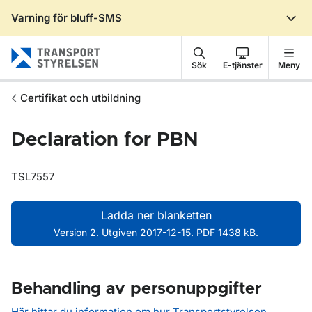
Varning för bluff-SMS
Gå till sidans innehåll
Sök
E-tjänster
Meny
Certifikat och utbildning
Declaration for PBN
TSL7557
Ladda ner blanketten
Version 2. Utgiven 2017-12-15. PDF 1438 kB.
Behandling av personuppgifter
Här hittar du information om hur Transportstyrelsen