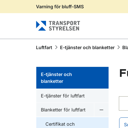
Varning för bluff-SMS
Gå till sidans innehåll
Luftfart
E-tjänster och blanketter
Bl
F
E-tjänster och
blanketter
E-tjänster för luftfart
Sök 
Blanketter för luftfart
Undermeny fö
Certifikat och
S