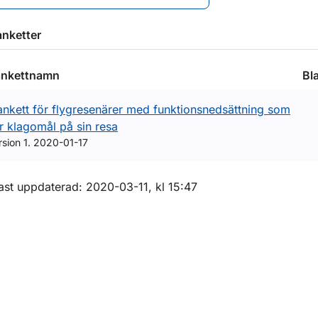
anketter
ankettnamn
Bl
ankett för flygresenärer med funktionsnedsättning som
r klagomål på sin resa
rsion 1. 2020-01-17
m sidan
ast uppdaterad: 2020-03-11, kl 15:47