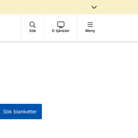
Sök
E-tjänster
Meny
Sök blanketter