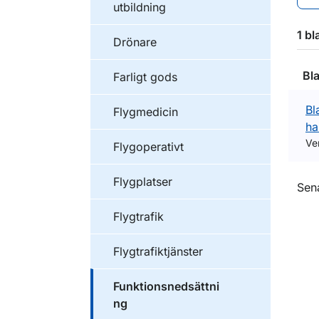
utbildning
1 bl
Drönare
Bl
Farligt gods
Bl
Flygmedicin
ha
Ve
Flygoperativt
Flygplatser
O
Sen
Flygtrafik
Flygtrafiktjänster
Funktionsnedsättni
ng