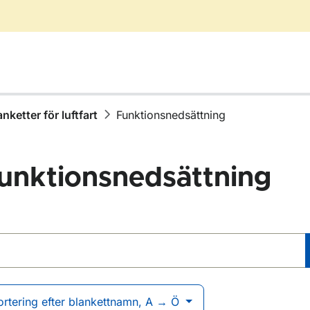
anketter för luftfart
Funktionsnedsättning
unktionsnedsättning
blanketter
r Blanketter för luftfart
ortering efter blankettnamn, A → Ö