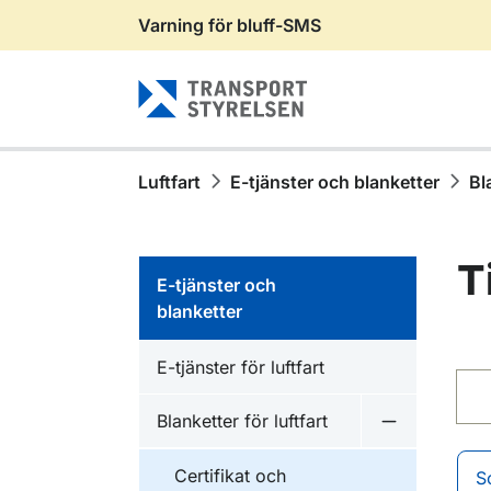
Varning för bluff-SMS
Gå till sidans innehåll
Luftfart
E-tjänster och blanketter
Bl
T
E-tjänster och
blanketter
E-tjänster för luftfart
Sök 
Blanketter för luftfart
Undermeny fö
Certifikat och
S