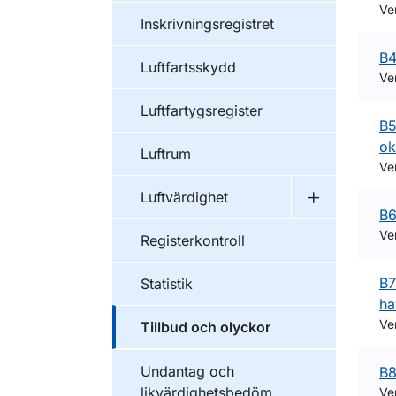
Ve
Inskrivningsregistret
B4
Luftfartsskydd
Ve
Luftfartygsregister
B5
ok
Luftrum
Ve
Luftvärdighet
Undermeny f
B6
Ve
Registerkontroll
B7
Statistik
ha
Ve
Tillbud och olyckor
Undantag och
B8
likvärdighetsbedöm
Ve