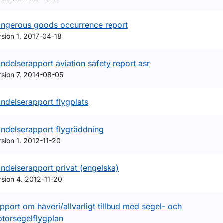
ngerous goods occurrence report
rsion 1. 2017-04-18
ndelserapport aviation safety report asr
rsion 7. 2014-08-05
ndelserapport flygplats
ndelserapport flygräddning
rsion 1. 2012-11-20
ndelserapport privat (engelska)
rsion 4. 2012-11-20
pport om haveri/allvarligt tillbud med segel- och
torsegelflygplan