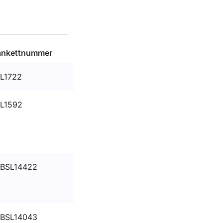
ankettnummer
L1722
L1592
BSL14422
BSL14043