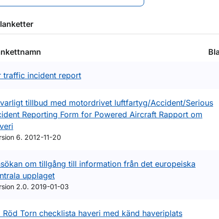
lanketter
ankettnamn
Bl
r traffic incident report
lvarligt tillbud med motordrivet luftfartyg/Accident/Serious
cident Reporting Form for Powered Aircraft Rapport om
veri
rsion 6. 2012-11-20
sökan om tillgång till information från det europeiska
ntrala upplaget
rsion 2.0. 2019-01-03
 Röd Torn checklista haveri med känd haveriplats