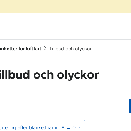
anketter för luftfart
Tillbud och olyckor
illbud och olyckor
blanketter
r Blanketter för luftfart
ortering efter blankettnamn, A → Ö