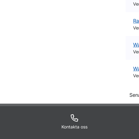
Ve
Ra
Ve
Wa
Ve
Wa
Ve
O
Sen
Kontakta oss