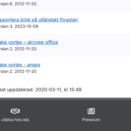
rsion 6. 2012-11-20
pportera brist på utländskt flygplan
rsion 3. 2023-10-09
ke vortex – aircrew office
rsion 2. 2012-11-20
ke vortex - ansps
rsion 2. 2012-11-20
m sidan
ast uppdaterad: 2020-03-11, kl 15:49
Jobba hos oss
Pressrum