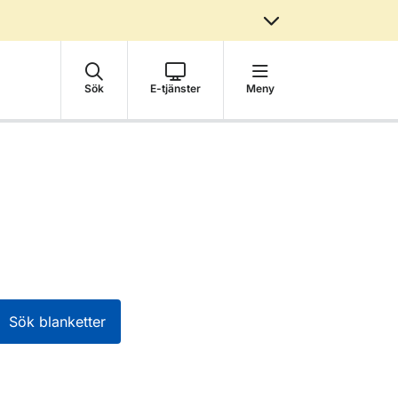
Sök
E-tjänster
Meny
Sök blanketter