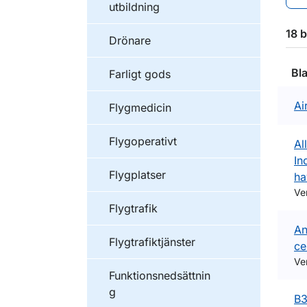
utbildning
18 b
Drönare
Bl
Farligt gods
Ai
Flygmedicin
Flygoperativt
Al
In
Flygplatser
ha
Ve
Flygtrafik
An
Flygtrafiktjänster
ce
Ve
Funktionsnedsättnin
g
B3