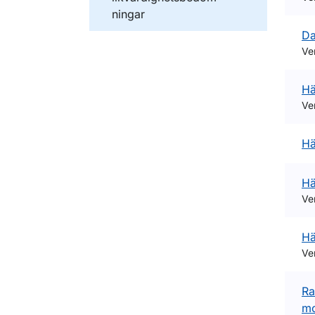
ningar
Da
Ve
Hä
Ve
Hä
Hä
Ve
Hä
Ve
Ra
mo