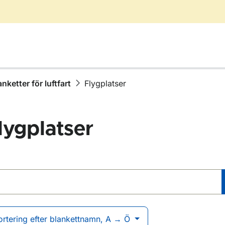
anketter för luftfart
Flygplatser
lygplatser
blanketter
r Blanketter för luftfart
ortering efter blankettnamn, A → Ö