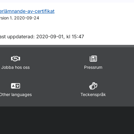
erlämnande-av-certifikat
rsion 1. 2020-09-24
m sidan
ast uppdaterad: 2020-09-01, kl 15:47
Jobba hos oss
Pressrum
Other languages
Teckenspråk