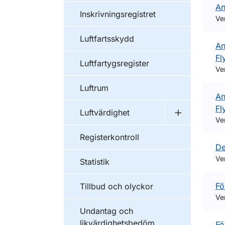
An
Inskrivningsregistret
Ve
Luftfartsskydd
An
Fl
Luftfartygsregister
Ve
Luftrum
An
Fl
Luftvärdighet
Undermeny f
Ve
Registerkontroll
De
Ve
Statistik
Fö
Tillbud och olyckor
Ve
Undantag och
likvärdighetsbedöm
Fö