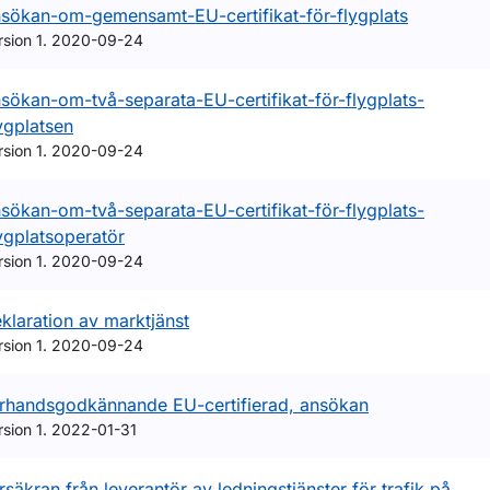
sökan-om-gemensamt-EU-certifikat-för-flygplats
rsion 1. 2020-09-24
sökan-om-två-separata-EU-certifikat-för-flygplats-
ygplatsen
rsion 1. 2020-09-24
sökan-om-två-separata-EU-certifikat-för-flygplats-
ygplatsoperatör
ör Luftvärdighet
rsion 1. 2020-09-24
klaration av marktjänst
rsion 1. 2020-09-24
rhandsgodkännande EU-certifierad, ansökan
rsion 1. 2022-01-31
rsäkran från leverantör av ledningstjänster för trafik på