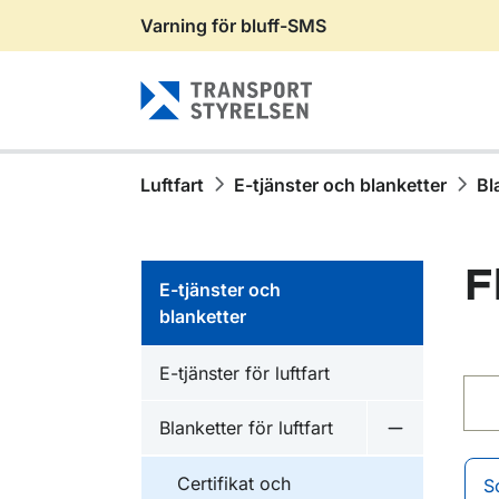
Varning för bluff-SMS
Gå till sidans innehåll
Luftfart
E-tjänster och blanketter
Bl
F
E-tjänster och
blanketter
E-tjänster för luftfart
Sök 
Blanketter för luftfart
Undermeny fö
Certifikat och
S