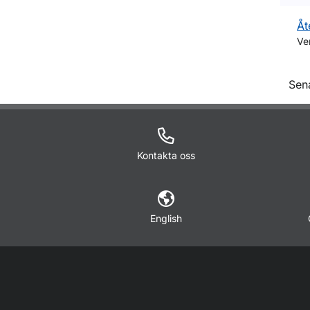
Åt
Ve
O
Sen
Kontakta oss
English