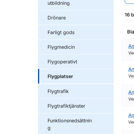
utbildning
16 b
Drönare
Bl
Farligt gods
An
Flygmedicin
Ve
Flygoperativt
An
Flygplatser
Ve
Flygtrafik
An
Ve
Flygtrafiktjänster
An
Funktionsnedsättnin
Ve
g