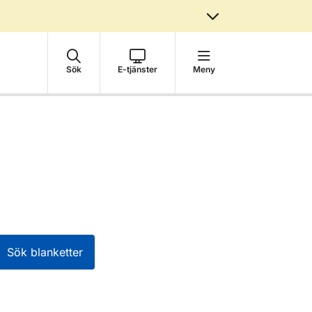
Sök
E-tjänster
Meny
Sök blanketter