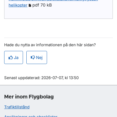
pdf 70 kB
helikopter
Hade du nytta av informationen på den här sidan?
Ja
Nej
Om sidan
Senast uppdaterad: 2026-07-07, kl 13:50
Mer inom Flygbolag
Trafiktillstånd
Ansökningar och checklistor