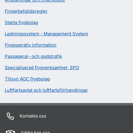
Flygarbetstidsregler
Starta flygbolag
Ledningssystem - Management System
Flygoperativ information
Passagerar- och godstrafik
Specialiserad flygverksamhet, SPO
Tillsyn AOC flygbolag
Luftfartsavtal och luftfartsförhandlingar
Kontakta oss
Jobba hos oss