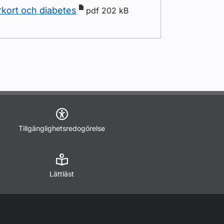
rkort och diabetes
pdf 202 kB
Tillgänglighetsredogörelse
Lättläst