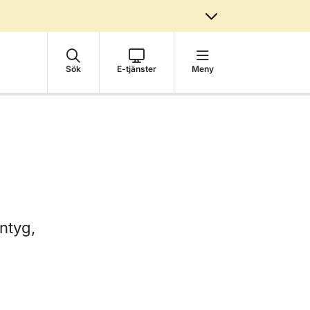
Sök
E-tjänster
Meny
intyg,