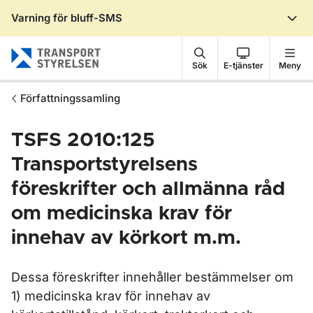
Varning för bluff-SMS
Gå till sidans innehåll
Sök
E-tjänster
Meny
Författningssamling
TSFS 2010:125
Transportstyrelsens
föreskrifter och allmänna råd
om medicinska krav för
innehav av körkort m.m.
Dessa föreskrifter innehåller bestämmelser om
1) medicinska krav för innehav av