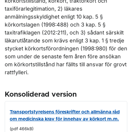
körkortstillstånd, körkort, traktorkort och
taxiförarlegitimation, 2) läkares
anmälningsskyldighet enligt 10 kap. 5 §
körkortslagen (1998:488) och 3 kap. 5 §
taxitrafiklagen (2012:211), och 3) sådant särskilt
läkarutlåtande som krävs enligt 3 kap. 1 § tredje
stycket körkortsförordningen (1998:980) för den
som under de senaste fem åren före ansökan
om körkortstillstånd har fällts till ansvar för grovt
rattfylleri.
Konsoliderad version
Transportstyrelsens föreskrifter och allmänna råd
om medicinska krav för innehav av körkort m.m.
(pdf 466kB)