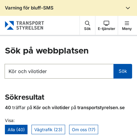
Varning för bluff-SMS
Gå till sidans innehåll
Sök
E-tjänster
Meny
Sök på webbplatsen
Sök
Sök
Sökresultat
40
träffar på
Kör och vilotider
på
transportstyrelsen.se
Visa:
Alla (40)
Vägtrafik (23)
Om oss (17)