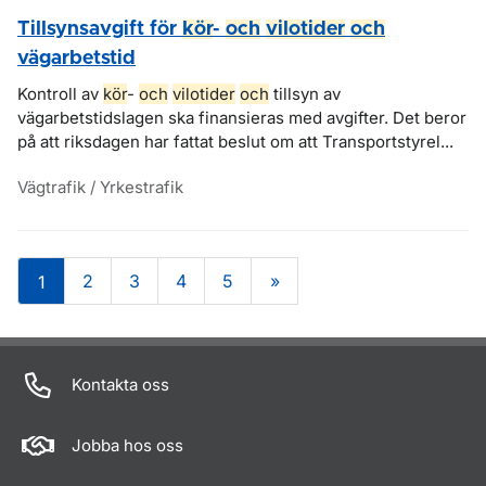
Tillsynsavgift för
kör
-
och
vilotider
och
vägarbetstid
Kontroll av
kör
-
och
vilotider
och
tillsyn av
vägarbetstidslagen ska finansieras med avgifter. Det beror
på att riksdagen har fattat beslut om att Transportstyrel...
Vägtrafik / Yrkestrafik
2
3
4
5
»
1
Om sidan
Kontakta oss
Jobba hos oss