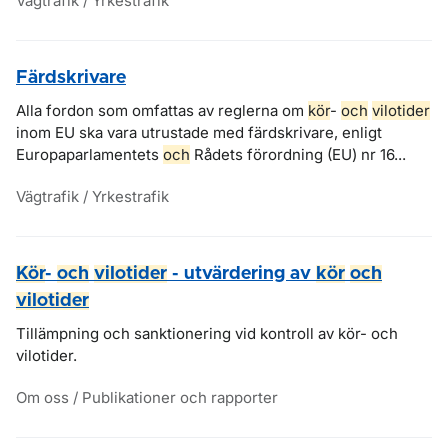
Vägtrafik / Yrkestrafik
Färdskrivare
Alla fordon som omfattas av reglerna om
kör
-
och
vilotider
inom EU ska vara utrustade med färdskrivare, enligt
Europaparlamentets
och
Rådets förordning (EU) nr 16...
Vägtrafik / Yrkestrafik
Kör
-
och
vilotider
- utvärdering av
kör
och
vilotider
Tillämpning och sanktionering vid kontroll av kör- och
vilotider.
Om oss / Publikationer och rapporter