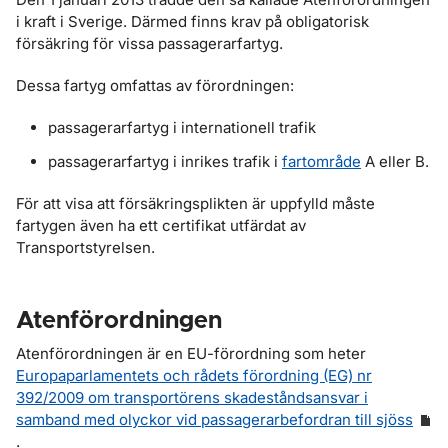
i kraft i Sverige. Därmed finns krav på obligatorisk
försäkring för vissa passagerarfartyg.
Dessa fartyg omfattas av förordningen:
passagerarfartyg i internationell trafik
passagerarfartyg i inrikes trafik i
fartområde
A eller B.
För att visa att försäkringsplikten är uppfylld måste
fartygen även ha ett certifikat utfärdat av
Transportstyrelsen.
Atenförordningen
Atenförordningen är en EU-förordning som heter
Europaparlamentets och rådets förordning (EG) nr
392/2009 om transportörens skadeståndsansvar i
samband med olyckor vid passagerarbefordran till sjöss
.