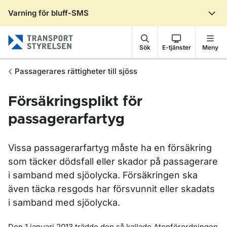
Varning för bluff-SMS
Gå till sidans innehåll
Sök
E-tjänster
Meny
Passagerares rättigheter till sjöss
Försäkringsplikt för
passagerarfartyg
Vissa passagerarfartyg måste ha en försäkring
som täcker dödsfall eller skador på passagerare
i samband med sjöolycka. Försäkringen ska
även täcka resgods har försvunnit eller skadats
i samband med sjöolycka.
Den 1 januari 2013 trädde den så kallade Atenförordningen