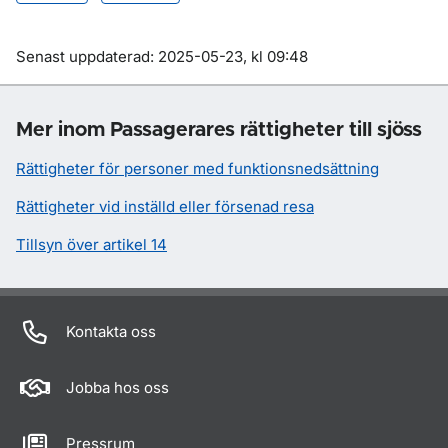
Om sidan
Senast uppdaterad: 2025-05-23, kl 09:48
Mer inom Passagerares rättigheter till sjöss
Rättigheter för personer med funktionsnedsättning
Rättigheter vid inställd eller försenad resa
Tillsyn över artikel 14
Kontakta oss
Jobba hos oss
Pressrum