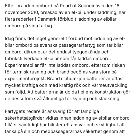
Efter branden ombord på Pearl of Scandinavia den 16
november 2010, orsakad av en el-bil under laddning, har
flera rederier i Danmark förbjudit laddning av elbilar
ombord på sina fartyg.
Idag finns det inget generellt förbud mot laddning av el-
bilar ombord på svenska passagerarfartyg som tar bilar
ombord, däremot är det endast typgodkända och
fabrikstillverkade el-bilar som får laddas ombord.
Experimentbilar får inte laddas ombord, eftersom risken
för termisk rusning och brand bedöms vara stora på
experimentprojekt. Brand i Litium-jon batterier är oftast
mycket kraftiga och med kraftig rök och värmeutveckling
som följd. Att batterierna är dolda i bilens konstruktion gör
de dessutom svåråtkomliga för kylning och släckning.
Fartygets redare är ansvarig för att lämpliga
säkerhetsåtgärder vidtas innan laddning av elbilar ombord
tillåts, samtidigt har bilister ett ansvar och skyldighet att
tänka på sin och medpassagerarnas säkerhet genom att