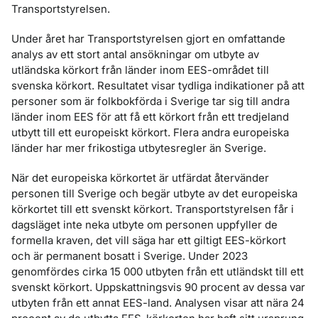
Transportstyrelsen.
Under året har Transportstyrelsen gjort en omfattande
analys av ett stort antal ansökningar om utbyte av
utländska körkort från länder inom EES-området till
svenska körkort. Resultatet visar tydliga indikationer på att
personer som är folkbokförda i Sverige tar sig till andra
länder inom EES för att få ett körkort från ett tredjeland
utbytt till ett europeiskt körkort. Flera andra europeiska
länder har mer frikostiga utbytesregler än Sverige.
När det europeiska körkortet är utfärdat återvänder
personen till Sverige och begär utbyte av det europeiska
körkortet till ett svenskt körkort. Transportstyrelsen får i
dagsläget inte neka utbyte om personen uppfyller de
formella kraven, det vill säga har ett giltigt EES-körkort
och är permanent bosatt i Sverige. Under 2023
genomfördes cirka 15 000 utbyten från ett utländskt till ett
svenskt körkort. Uppskattningsvis 90 procent av dessa var
utbyten från ett annat EES-land. Analysen visar att nära 24