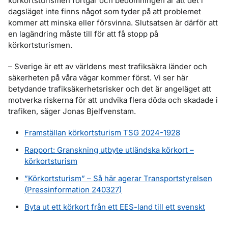
körkortsturismen fortgår och bedömningen är att det i
dagsläget inte finns något som tyder på att problemet
kommer att minska eller försvinna. Slutsatsen är därför att
en lagändring måste till för att få stopp på
körkortsturismen.
– Sverige är ett av världens mest trafiksäkra länder och
säkerheten på våra vägar kommer först. Vi ser här
betydande trafiksäkerhetsrisker och det är angeläget att
motverka riskerna för att undvika flera döda och skadade i
trafiken, säger Jonas Bjelfvenstam.
Framställan körkortsturism TSG 2024-1928
Rapport: Granskning utbyte utländska körkort –
körkortsturism
”Körkortsturism” – Så här agerar Transportstyrelsen
(Pressinformation 240327)
Byta ut ett körkort från ett EES-land till ett svenskt