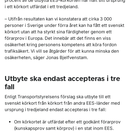
procent av de utbytta EES-körkorten har haft sitt ursprung
i ett körkort utfärdat i ett tredjeland.
– Utifrån resultaten kan vi konstatera att cirka 3 000
personer i Sverige under förra året kan ha fått ett svenskt
körkort utan att ha styrkt sina färdigheter genom ett
förarprov i Europa. Det innebär att det finns en viss
osäkerhet kring personens kompetens att köra fordon
trafiksäkert. Vi vill se åtgärder för att kunna minska den
osäkerheten, säger Jonas Bjelfvenstam.
Utbyte ska endast accepteras i tre
fall
Enligt Transportstyrelsens förslag ska utbyte till ett
svenskt körkort från körkort från andra EES-länder med
ursprung i tredjeland endast accepteras i tre fall:
Om körkortet är utfärdat efter ett godkänt förarprov
(kunskapsprov samt körprov) i en stat inom EES.