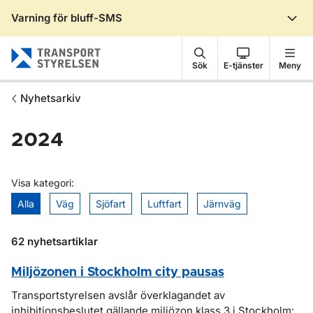
Varning för bluff-SMS
Gå till sidans innehåll
Sök
E-tjänster
Meny
Nyhetsarkiv
2024
Visa kategori:
Alla
Väg
Sjöfart
Luftfart
Järnväg
62 nyhetsartiklar
Miljözonen i Stockholm city pausas
Transportstyrelsen avslår överklagandet av
inhibitionsbeslutet gällande miljözon klass 3 i Stockholm: