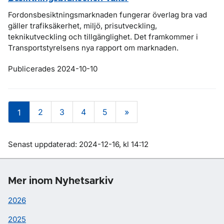
Fordonsbesiktningsmarknaden fungerar överlag bra vad
gäller trafiksäkerhet, miljö, prisutveckling,
teknikutveckling och tillgänglighet. Det framkommer i
Transportstyrelsens nya rapport om marknaden.
Publicerades 2024-10-10
2
3
4
5
»
1
Om sidan
Senast uppdaterad: 2024-12-16, kl 14:12
Mer inom Nyhetsarkiv
2026
2025