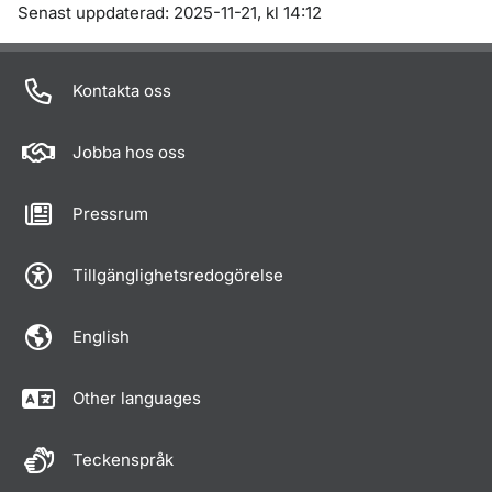
Om sidan
Senast uppdaterad: 2025-11-21, kl 14:12
Kontakta oss
Jobba hos oss
Pressrum
Tillgänglighetsredogörelse
English
Other languages
Teckenspråk