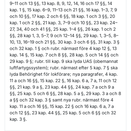
9–11 och 13 §§, 13 kap. 8, 9, 12, 14, 16 och 17 §§, 14
kap. 1 §, 15 kap. 6–9, 11–13 och 21 §§, 16 kap. 1–3, 7, 9
och 10 §§, 17 kap. 2 och 6 §§, 18 kap. 1 och 3 §§, 20
kap. 1 och 2 §§, 21 kap. 3, 7–9 och 10 §§, 23 kap. 24–
27, 34, 40 och 41 §§, 25 kap. 1–4 §§, 26 kap. 1 och 2
§§, 28 kap 1, 3, 5–7, 9 och 12–14 §§, 29 kap. 1, 3–5, 8–
10, 13, 16–19 och 21 §§, 30 kap. 3 och 6 §§, 31 kap. 3 §
och 32 kap. 1 § och rubr. närmast före 4 kap 12 §, 13
kap. 14 §, 15 kap. 7 och 8 §§, 28 kap. 5 och 14 §§ och
29 kap. 9 §; rubr. till kap. 9 ska lyda UAS (obemannat
luftfartygssystem); rubr. närmast efter 5 kap. 7 § ska
lyda Behörighet för lokförare; nya paragrafer, 4 kap.
11 a och 16 §§, 15 kap. 22 §, 16 kap. 6 a, 7 a, 11 och 12
§§, 21 kap. 9 a §, 23 kap. 44 §§, 24 kap. 7 a och 9 a
§§, 25 kap. 5 och 6 §§, 28 kap. 5 a §, 29 kap. 3 a och 8
a §§ och 32 kap. 3 § samt nya rubr. närmast före 4
kap. 11 a och 16 §§, 15 kap. 22 § och 16 kap. 6 a, 7 a
och 12 §§, 23 kap. 44 §§, 25 kap. 5 och 6 §§ och 32
kap. 3 §.