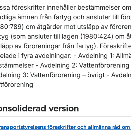
ssa föreskrifter innehåller bestämmelser om
dliga ämnen från fartyg och ansluter till fö
980:789) om åtgärder mot utsläpp av föroren
tyg (som ansluter till lagen (1980:424) om 
läpp av föroreningar från fartyg). Föreskrift
elade i fyra avdelningar: - Avdelning 1: All
stämmelser - Avdelning 2: Vattenförorening o
elning 3: Vattenförorening – övrigt - Avdeln
ftförorening
nsoliderad version
ransportstyrelsens föreskrifter och allmänna råd om