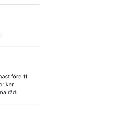
.
ast före 11
briker
nna råd.