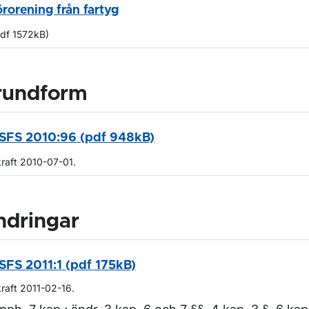
örorening från fartyg
pdf 1572kB)
rundform
SFS 2010:96 (pdf 948kB)
kraft 2010-07-01.
ndringar
SFS 2011:1 (pdf 175kB)
kraft 2011-02-16.