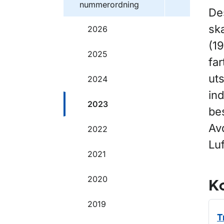
nummerordning
De
ska
2026
(1
2025
far
uts
2024
ind
2023
be
Avd
2022
Lu
2021
2020
Ko
2019
T