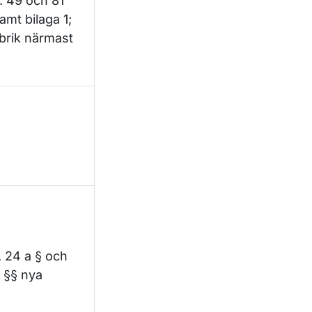
p. 49 och 81
samt bilaga 1;
ubrik närmast
. 24 a § och
 §§ nya