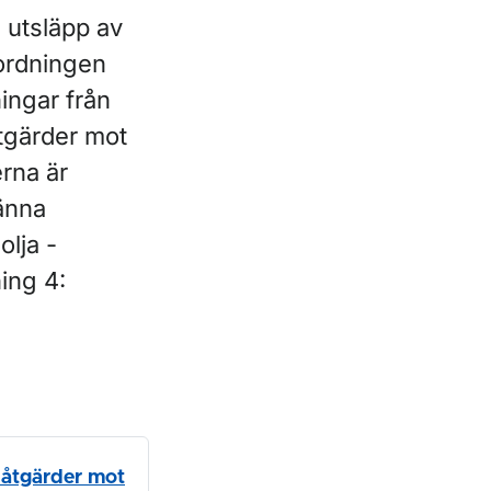
 utsläpp av
rordningen
ingar från
åtgärder mot
erna är
männa
lja -
ing 4:
 åtgärder mot