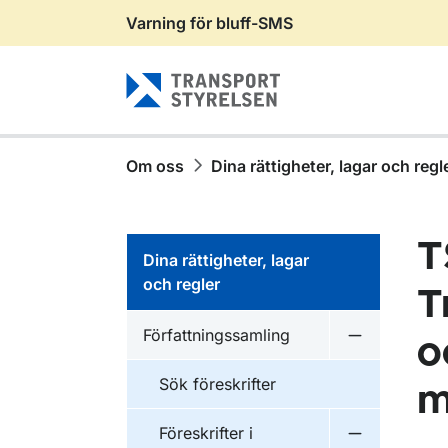
Varning för bluff-SMS
Gå till sidans innehåll
Om oss
Dina rättigheter, lagar och regl
T
Dina rättigheter, lagar
och regler
T
Författningssamling
o
Undermeny f
Sök föreskrifter
m
Föreskrifter i
Undermeny f