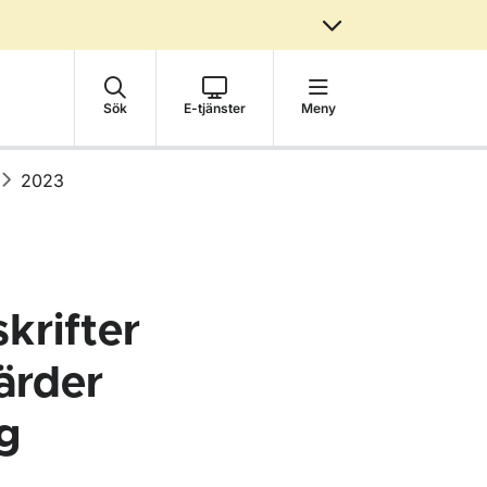
Sök
E-tjänster
Meny
2023
krifter
ärder
g