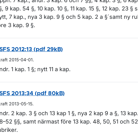
pph. 7 kap.; ändr. 3 kap. 6 och 7 §§, 4 kap. 3 §, 6 ka
§, 9 kap. 54 §, 10 kap. 10 §, 11 kap. 15 §, 12 kap. 23 § 
ytt, 7 kap., nya 3 kap. 9 § och 5 kap. 2 a §´samt ny r
öre 3 kap. 9 §.
SFS 2012:13 (pdf 29kB)
kraft 2015-04-01.
ndr. 1 kap. 1 §; nytt 11 a kap.
SFS 2013:34 (pdf 80kB)
kraft 2013-05-15.
ndr. 2 kap. 3 § och 13 kap 1 §, nya 2 kap 9 a §, 13 kap
8–52 §§, samt närmast före 13 kap. 48, 50, 51 och 52
ubriker.