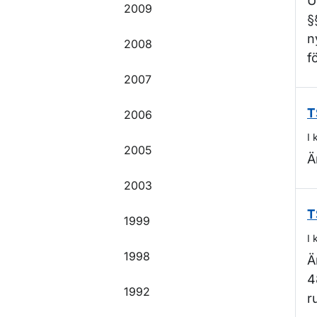
U
2009
§
n
2008
f
2007
2006
T
I 
2005
Ä
2003
T
1999
I 
1998
Ä
4
1992
r