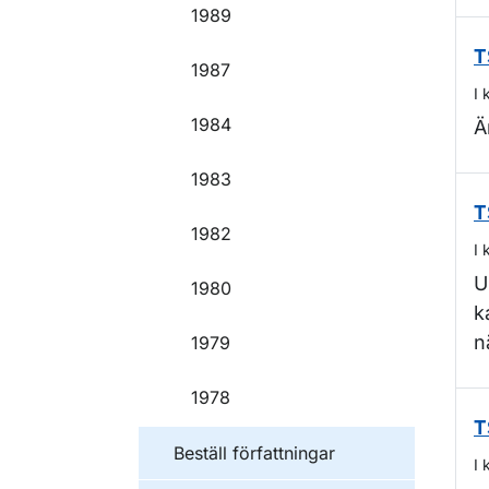
1989
T
1987
I 
1984
Ä
1983
T
1982
I 
U
1980
k
n
1979
1978
T
Beställ författningar
I 