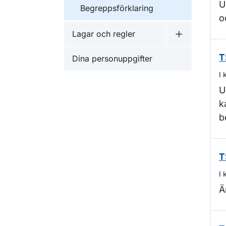
U
Begreppsförklaring
o
Lagar och regler
Undermeny f
Dina personuppgifter
T
I 
U
k
b
T
I 
Ä