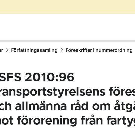
er
Författningssamling
Föreskrifter i nummerordning
SFS 2010:96
ransportstyrelsens föres
ch allmänna råd om åtg
ör Författningssamling
ot förorening från farty
ör Föreskrifter i nummerordning