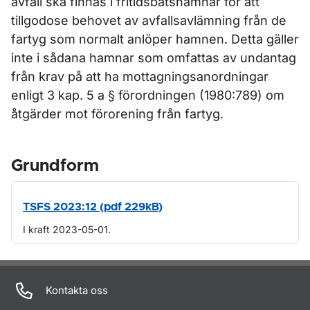
avfall ska finnas i fritidsbåtshamnar för att
tillgodose behovet av avfallsavlämning från de
fartyg som normalt anlöper hamnen. Detta gäller
inte i sådana hamnar som omfattas av undantag
från krav på att ha mottagningsanordningar
enligt 3 kap. 5 a § förordningen (1980:789) om
åtgärder mot förorening från fartyg.
Grundform
TSFS 2023:12 (pdf 229kB)
I kraft 2023-05-01.
Om sidan
Kontakta oss