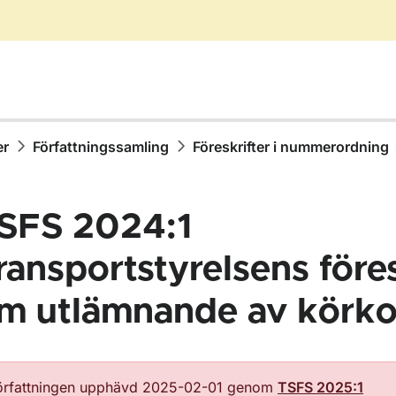
er
Författningssamling
Föreskrifter i nummerordning
SFS 2024:1
ransportstyrelsens föres
m utlämnande av körko
ör Författningssamling
örfattningen upphävd 2025-02-01 genom
TSFS 2025:1
ör Föreskrifter i nummerordning