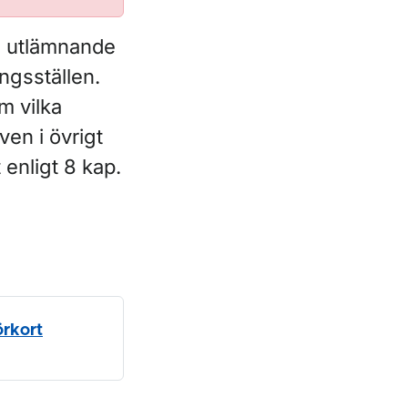
m utlämnande
ngsställen.
m vilka
ven i övrigt
enligt 8 kap.
örkort