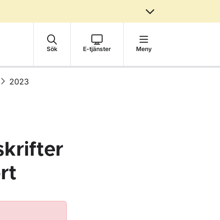
Sök
E-tjänster
Meny
2023
krifter
rt