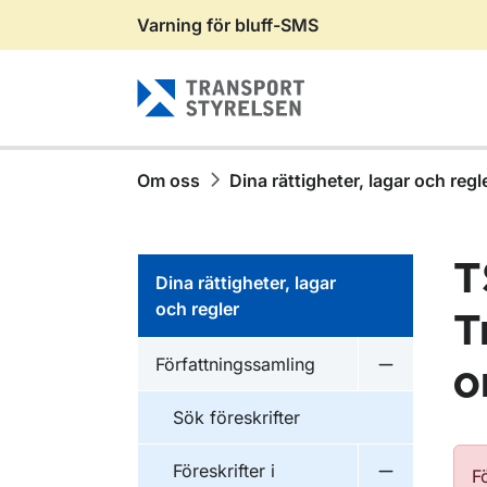
Varning för bluff-SMS
Gå till sidans innehåll
Om oss
Dina rättigheter, lagar och regl
T
Dina rättigheter, lagar
och regler
T
Författningssamling
o
Undermeny f
Sök föreskrifter
Föreskrifter i
F
Undermeny f