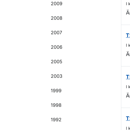
2009
I 
Ä
2008
2007
T
I 
2006
Ä
2005
2003
T
I 
1999
Ä
1998
T
1992
I 