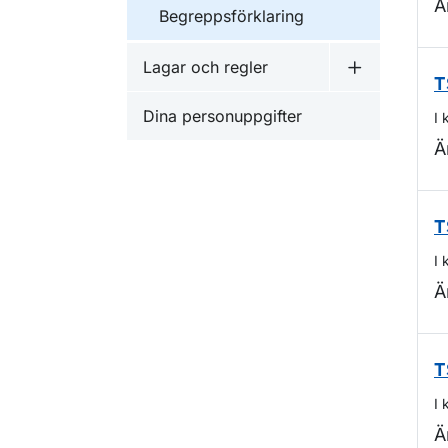
Ä
Begreppsförklaring
Lagar och regler
Undermeny f
T
Dina personuppgifter
I 
Ä
T
I 
Ä
T
I 
Ä