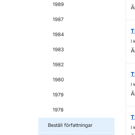
1989
Ä
1987
T
1984
I 
1983
Ä
1982
T
1980
I 
Ä
1979
1978
T
Beställ författningar
I 