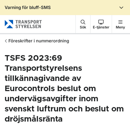
Varning för bluff-SMS
Gå till sidans innehåll
Sök
E-tjänster
Meny
Föreskrifter i nummerordning
TSFS 2023:69
Transportstyrelsens
tillkännagivande av
Eurocontrols beslut om
undervägsavgifter inom
svenskt luftrum och beslut om
dröjsmålsränta