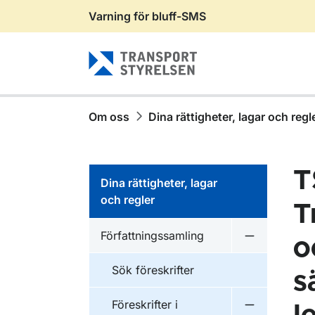
Varning för bluff-SMS
Gå till sidans innehåll
Om oss
Dina rättigheter, lagar och regl
T
Dina rättigheter, lagar
och regler
T
Författningssamling
o
Undermeny f
Sök föreskrifter
s
Föreskrifter i
Undermeny f