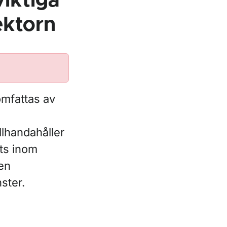
viktiga
ektorn
omfattas av
llhandahåller
ats inom
gen
ster.