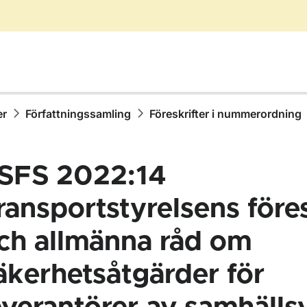
er
Författningssamling
Föreskrifter i nummerordning
SFS 2022:14
ransportstyrelsens föres
ch allmänna råd om
ör Författningssamling
äkerhetsåtgärder för
ör Föreskrifter i nummerordning