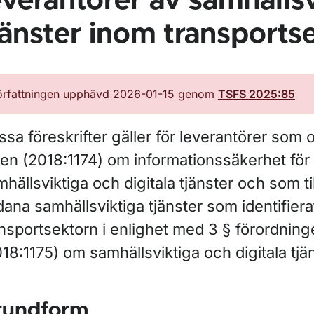
everantörer av samhälls
jänster inom transports
örfattningen upphävd 2026-01-15 genom
TSFS 2025:85
sa föreskrifter gäller för leverantörer som 
gen (2018:1174) om informationssäkerhet för
hällsviktiga och digitala tjänster och som ti
ana samhällsviktiga tjänster som identifier
ansportsektorn i enlighet med 3 § förordnin
18:1175) om samhällsviktiga och digitala tjän
rundform