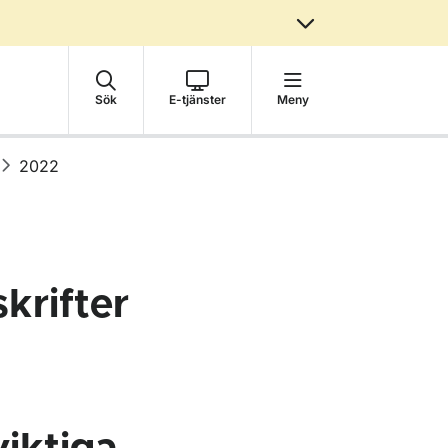
Sök
E-tjänster
Meny
2022
krifter