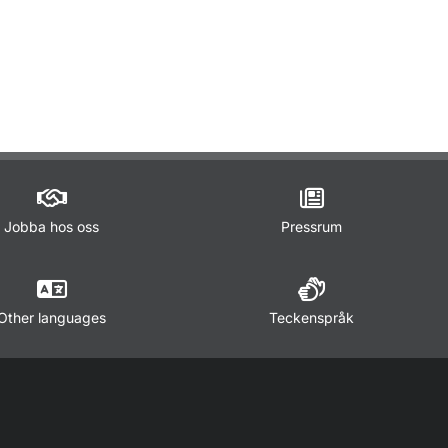
ör Lagar och regler
Jobba hos oss
Pressrum
Other languages
Teckenspråk