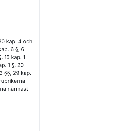
30 kap. 4 och
kap. 6 §, 6
, 15 kap. 1
ap. 1 §, 20
3 §§, 29 kap.
 rubrikerna
erna närmast