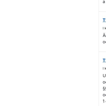
a
T
I 
Ä
o
T
I 
U
o
§
o
1