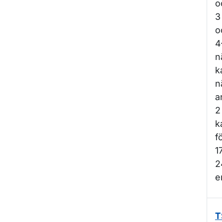
o
3
o
4
n
k
n
a
2
k
f
1
2
e
T