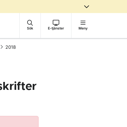
Sök
E-tjänster
Meny
2018
krifter