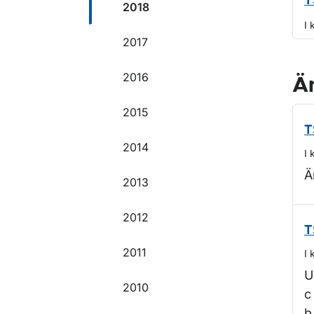
T
2018
I 
2017
2016
Ä
2015
T
2014
I 
Ä
2013
2012
T
2011
I 
U
2010
c
b