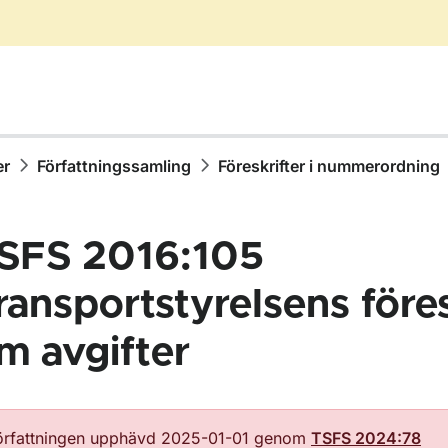
er
Författningssamling
Föreskrifter i nummerordning
SFS 2016:105
ransportstyrelsens föres
m avgifter
ör Författningssamling
örfattningen upphävd 2025-01-01 genom
TSFS 2024:78
ör Föreskrifter i nummerordning