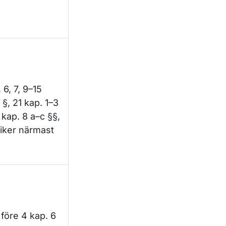
 6, 7, 9–15
 §, 21 kap. 1–3
 kap. 8 a–c §§,
riker närmast
före 4 kap. 6