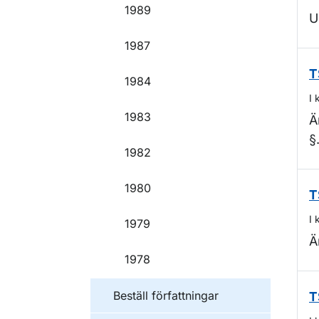
1989
U
1987
T
1984
I 
1983
Ä
§
1982
1980
T
I 
1979
Ä
1978
Beställ författningar
T