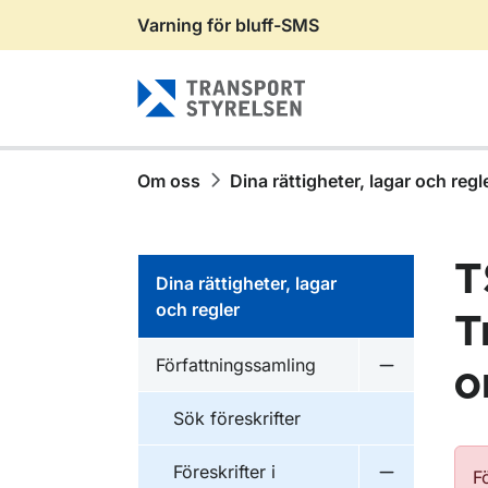
Varning för bluff-SMS
Gå till sidans innehåll
Om oss
Dina rättigheter, lagar och regl
T
Dina rättigheter, lagar
och regler
T
Författningssamling
o
Undermeny f
Sök föreskrifter
Föreskrifter i
F
Undermeny f