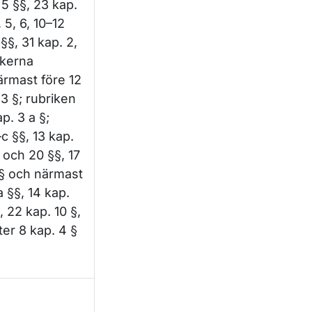
 5 §§, 23 kap.
 5, 6, 10–12
§§, 31 kap. 2,
ikerna
ärmast före 12
 3 §; rubriken
p. 3 a §;
c §§, 13 kap.
a och 20 §§, 17
3 § och närmast
a §§, 14 kap.
, 22 kap. 10 §,
ter 8 kap. 4 §