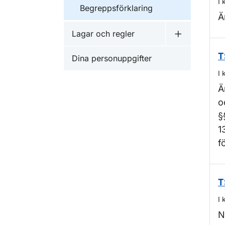
I 
Begreppsförklaring
Ä
Lagar och regler
Undermeny f
T
Dina personuppgifter
I 
Ä
o
§
1
f
T
I 
N