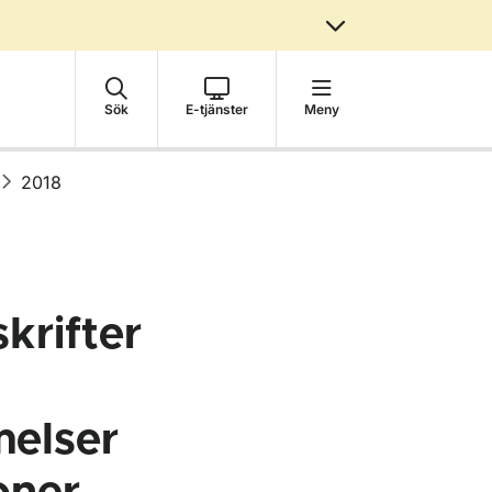
Sök
E-tjänster
Meny
2018
krifter
elser