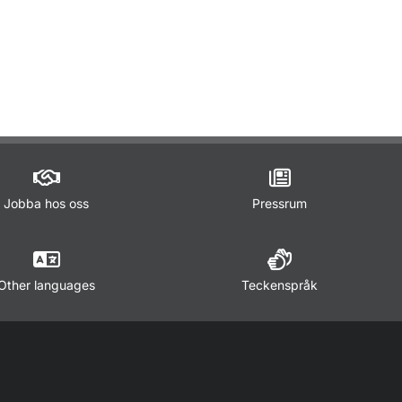
ör Lagar och regler
Jobba hos oss
Pressrum
Other languages
Teckenspråk