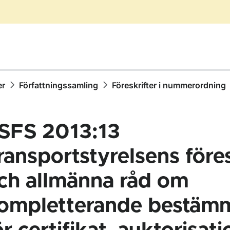
er
Författningssamling
Föreskrifter i nummerordning
SFS 2013:13
ransportstyrelsens föres
ch allmänna råd om
ör Författningssamling
ompletterande bestämm
ör Föreskrifter i nummerordning