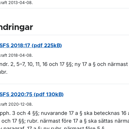
kraft 2013-04-08.
ndringar
SFS 2018:17 (pdf 225kB)
kraft 2018-04-08.
ndr. 2, 5–7, 10, 11, 16 och 17 §§; ny 17 a § och närmast
ubr.
SFS 2020:75 (pdf 130kB)
kraft 2020-12-08.
pph. 3 och 4 §§; nuvarande 17 a § ska betecknas 16 a 
1 och 17 §§; rubr. närmast före 17 a § ska sättas närma
y paragraf, 17 a §; ny rubr. närmast före 5 §.