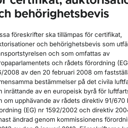
ör certifikat, auktorisat
ch behörighetsbevis
sa föreskrifter ska tillämpas för certifikat,
ktorisationer och behörighetsbevis som utfä
ansportstyrelsen och som omfattas av
ropaparlamentets och rådets förordning (EG
6/2008 av den 20 februari 2008 om faststäl
mensamma bestämmelser på det civila luftf
 inrättande av en europeisk byrå för luftfar
h om upphävande av rådets direktiv 91/670
rordning (EG) nr 1592/2002 och direktiv 20
nast ändrad genom kommissionens förordni