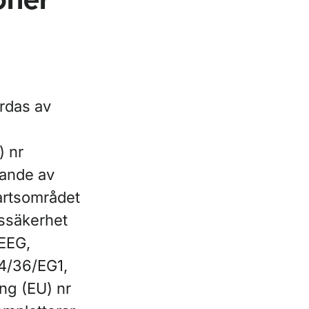
ioner
rdas av
) nr
lande av
artsområdet
tssäkerhet
 EEG,
04/36/EG1,
ng (EU) nr