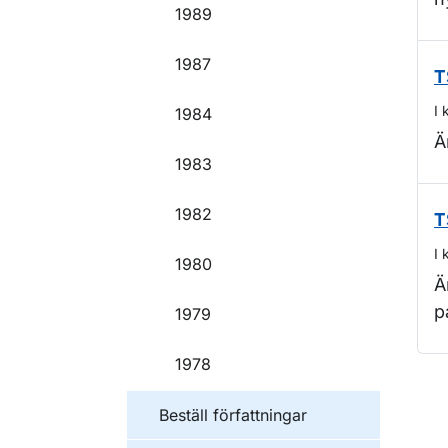
1989
1987
T
I 
1984
Ä
1983
1982
T
I 
1980
Ä
p
1979
1978
O
Beställ författningar