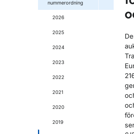
f
nummerordning
o
2026
2025
Des
au
2024
Tr
2023
Eu
21
2022
ge
2021
och
oc
2020
fö
2019
se