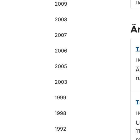
I 
2009
2008
Ä
2007
T
2006
I 
2005
Ä
r
2003
1999
T
1998
I 
U
1992
1
n