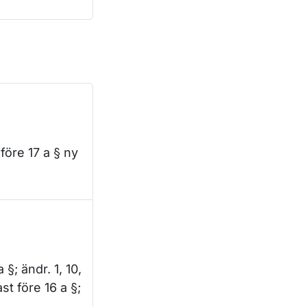
 före 17 a § ny
§; ändr. 1, 10,
st före 16 a §;