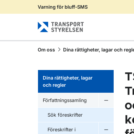
Varning för bluff-SMS
Gå till sidans innehåll
Om oss
Dina rättigheter, lagar och regl
T
Dina rättigheter, lagar
och regler
T
Författningssamling
o
Undermeny f
Sök föreskrifter
k
Föreskrifter i
Undermeny f