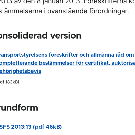
013 av den 8 januari 2013. Föreskrifterna k
stämmelserna i ovanstående förordningar.
nsoliderad version
ransportstyrelsens föreskrifter och allmänna råd om
ompletterande bestämmelser för certifikat, auktoris
ehörighetsbevis
pdf 183kB)
rundform
SFS 2013:13 (pdf 46kB)