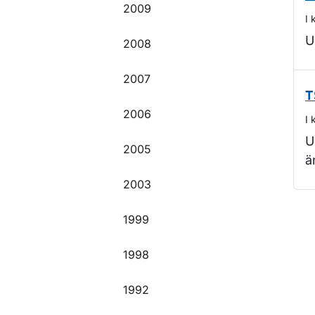
2009
I 
U
2008
2007
T
2006
I 
U
2005
ä
2003
O
1999
1998
1992