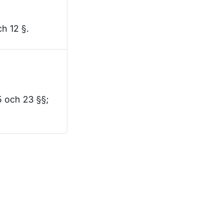
ch 12 §.
5 och 23 §§;