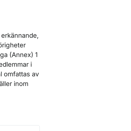
t erkännande,
örigheter
ga (Annex) 1
medlemmar i
l omfattas av
äller inom