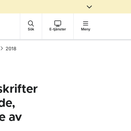
Sök
E-tjänster
Meny
2018
krifter
de,
e av