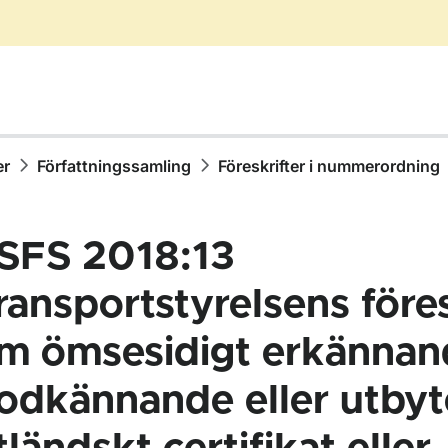
er
Författningssamling
Föreskrifter i nummerordning
SFS 2018:13
ransportstyrelsens föres
m ömsesidigt erkännan
ör Författningssamling
odkännande eller utbyt
ör Föreskrifter i nummerordning