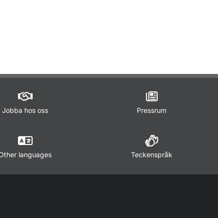
ör Lagar och regler
Jobba hos oss
Pressrum
Other languages
Teckenspråk