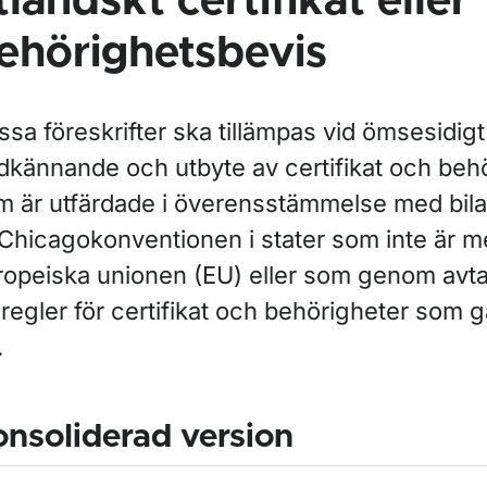
tländskt certifikat eller
ehörighetsbevis
ssa föreskrifter ska tillämpas vid ömsesidig
dkännande och utbyte av certifikat och beh
m är utfärdade i överensstämmelse med bila
l Chicagokonventionen i stater som inte är 
ropeiska unionen (EU) eller som genom avta
regler för certifikat och behörigheter som g
.
nsoliderad version