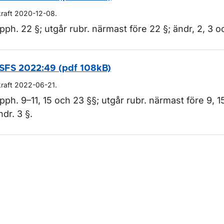
kraft 2020-12-08.
pph. 22 §; utgår rubr. närmast före 22 §; ändr, 2, 3 o
SFS 2022:49 (pdf 108kB)
kraft 2022-06-21.
pph. 9–11, 15 och 23 §§; utgår rubr. närmast före 9, 1
ndr. 3 §.
m sidan