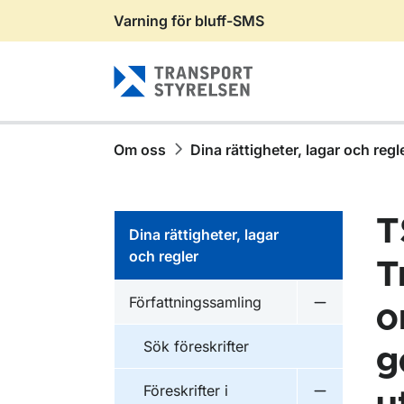
Varning för bluff-SMS
Gå till sidans innehåll
Om oss
Dina rättigheter, lagar och regl
T
Dina rättigheter, lagar
och regler
T
Författningssamling
o
Undermeny f
Sök föreskrifter
g
Föreskrifter i
Undermeny f