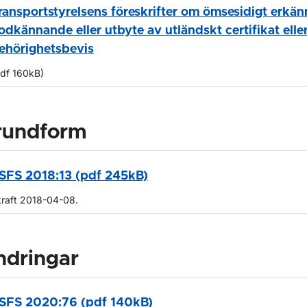
ransportstyrelsens föreskrifter om ömsesidigt erkä
odkännande eller utbyte av utländskt certifikat elle
ehörighetsbevis
pdf 160kB)
rundform
SFS 2018:13 (pdf 245kB)
kraft 2018-04-08.
ndringar
SFS 2020:76 (pdf 140kB)