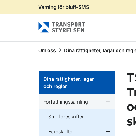
Varning för bluff-SMS
Gå till sidans innehåll
Om oss
Dina rättigheter, lagar och regl
T
Dina rättigheter, lagar
och regler
T
Författningssamling
o
Undermeny f
Sök föreskrifter
s
Föreskrifter i
Undermeny f