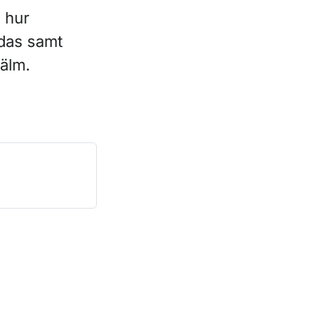
 hur
das samt
älm.