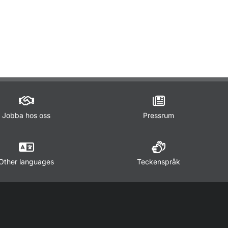
ör Lagar och regler
Jobba hos oss
Pressrum
Other languages
Teckenspråk