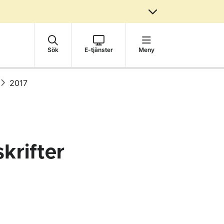
Sök
E-tjänster
Meny
2017
krifter