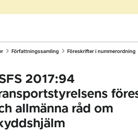
er
Författningssamling
Föreskrifter i nummerordning
SFS 2017:94
ransportstyrelsens föres
ch allmänna råd om
ör Författningssamling
kyddshjälm
ör Föreskrifter i nummerordning