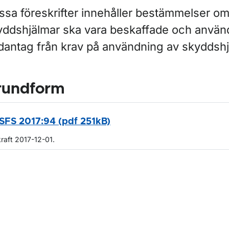
ssa föreskrifter innehåller bestämmelser om
yddshjälmar ska vara beskaffade och använ
dantag från krav på användning av skyddshj
rundform
SFS 2017:94 (pdf 251kB)
kraft 2017-12-01.
m sidan