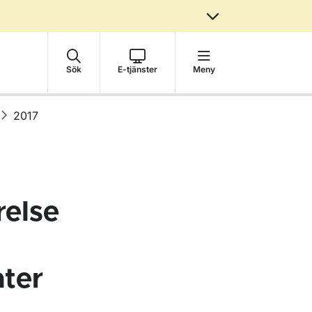
Sök
E-tjänster
Meny
2017
relse
ter