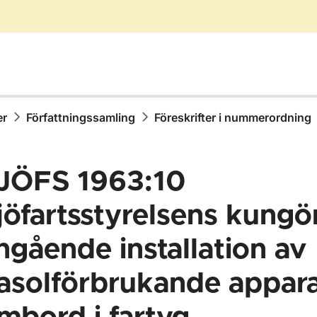
er
Författningssamling
Föreskrifter i nummerordning
JÖFS 1963:10
jöfartsstyrelsens kungö
ngående installation av
ör Författningssamling
asolförbrukande appara
ör Föreskrifter i nummerordning