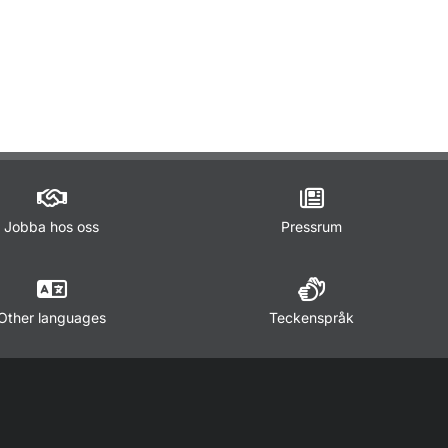
ör Lagar och regler
Jobba hos oss
Pressrum
Other languages
Teckenspråk