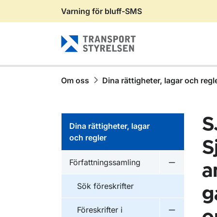
Varning för bluff-SMS
Gå till sidans innehåll
Om oss
Dina rättigheter, lagar och regl
S
Dina rättigheter, lagar
och regler
S
Författningssamling
a
Undermeny f
Sök föreskrifter
g
Föreskrifter i
Undermeny f