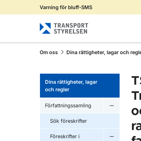
Varning för bluff-SMS
Gå till sidans innehåll
Om oss
Dina rättigheter, lagar och regl
T
Dina rättigheter, lagar
och regler
T
Författningssamling
o
Undermeny f
Sök föreskrifter
r
Föreskrifter i
Undermeny f