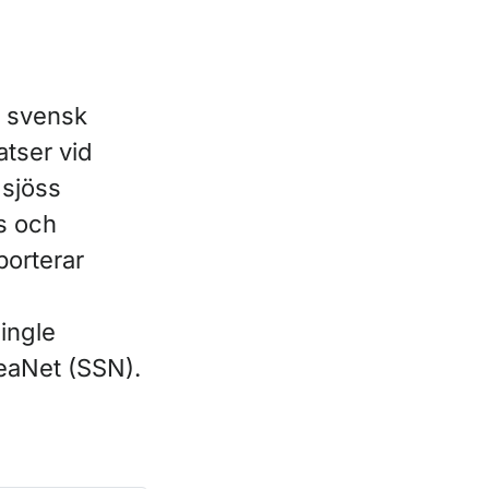
i svensk
atser vid
l sjöss
as och
porterar
Single
SeaNet (SSN).