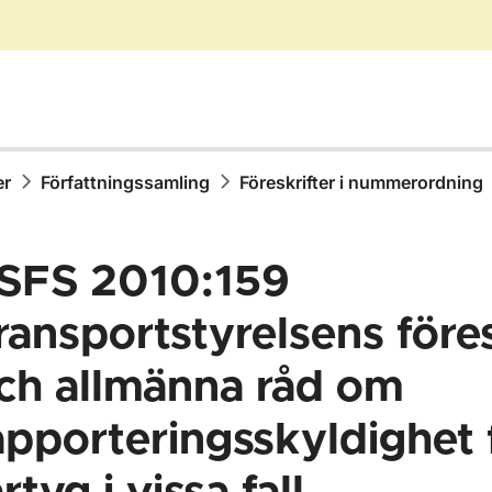
er
Författningssamling
Föreskrifter i nummerordning
SFS 2010:159
ransportstyrelsens föres
ch allmänna råd om
ör Författningssamling
apporteringsskyldighet 
ör Föreskrifter i nummerordning