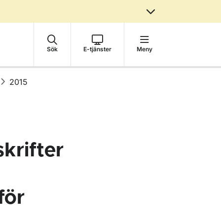
Sök
E-tjänster
Meny
2015
krifter
för