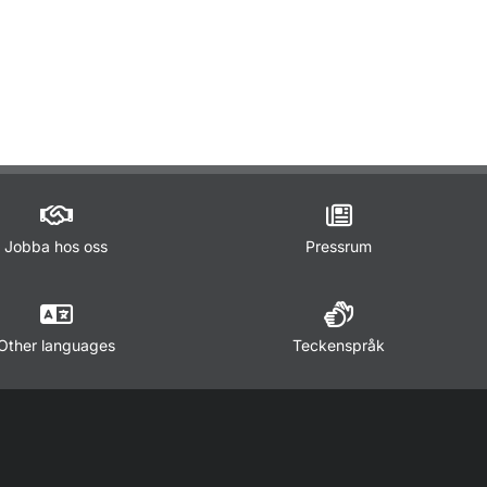
ör Lagar och regler
Jobba hos oss
Pressrum
Other languages
Teckenspråk