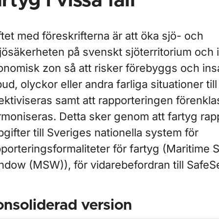
artyg i vissa fall
tet med föreskrifterna är att öka sjö- och
ljösäkerheten på svenskt sjöterritorium och 
onomisk zon så att risker förebyggs och ins
lbud, olyckor eller andra farliga situationer til
ektiviseras samt att rapporteringen förenkl
rmoniseras. Detta sker genom att fartyg rap
gifter till Sveriges nationella system för
porteringsformaliteter för fartyg (Maritime 
ndow (MSW)), för vidarebefordran till Safe
nsoliderad version