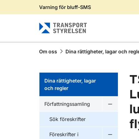
Varning för bluff-SMS
Gå till sidans innehåll
Om oss
Dina rättigheter, lagar och regl
T
Dina rättigheter, lagar
och regler
L
Författningssamling
l
Undermeny f
Sök föreskrifter
f
Föreskrifter i
Undermeny f