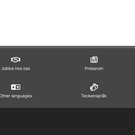
ör Lagar och regler
Jobba hos oss
Pressrum
Other languages
Teckenspråk