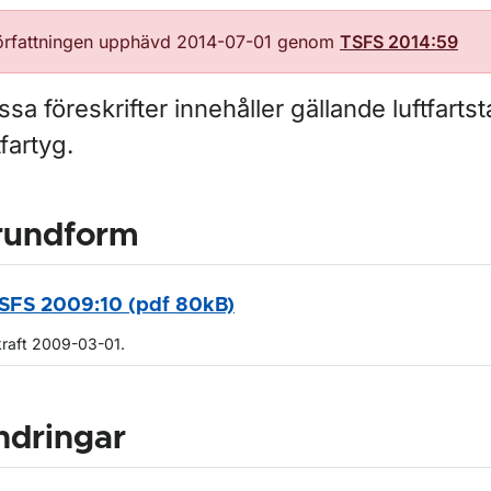
örfattningen upphävd 2014-07-01 genom
TSFS 2014:59
sa föreskrifter innehåller gällande luftfartst
tfartyg.
rundform
SFS 2009:10 (pdf 80kB)
kraft 2009-03-01.
ndringar