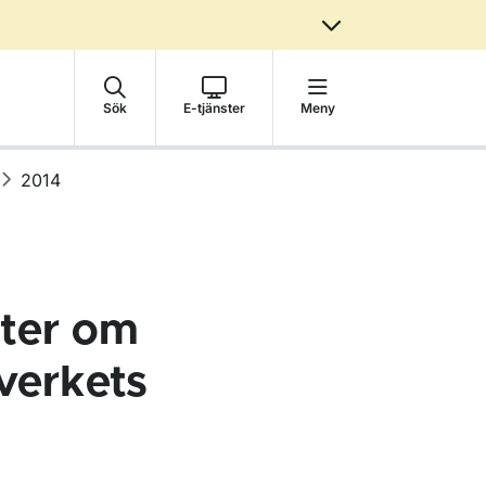
Sök
E-tjänster
Meny
2014
fter om
sverkets