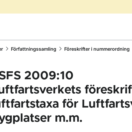
er
Författningssamling
Föreskrifter i nummerordning
SFS 2009:10
uftfartsverkets föreskri
uftfartstaxa för Luftfart
ör Författningssamling
lygplatser m.m.
ör Föreskrifter i nummerordning