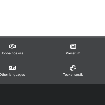
ör Lagar och regler
Jobba hos oss
Pressrum
Other languages
Teckenspråk