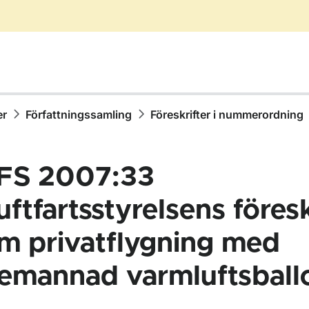
er
Författningssamling
Föreskrifter i nummerordning
FS 2007:33
uftfartsstyrelsens föresk
m privatflygning med
ör Författningssamling
emannad varmluftsball
ör Föreskrifter i nummerordning