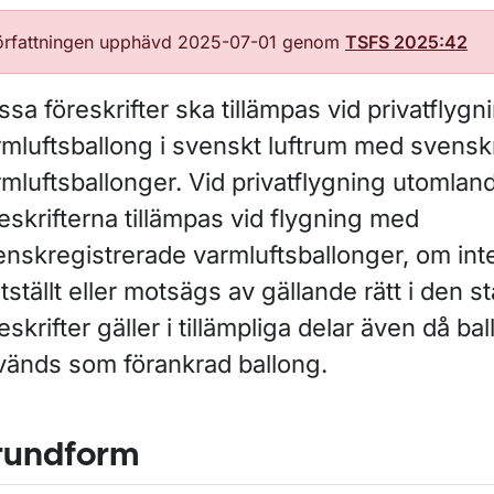
örfattningen upphävd 2025-07-01 genom
TSFS 2025:42
sa föreskrifter ska tillämpas vid privatflyg
rmluftsballong i svenskt luftrum med svensk
mluftsballonger. Vid privatflygning utomlan
eskrifterna tillämpas vid flygning med
enskregistrerade varmluftsballonger, om int
tställt eller motsägs av gällande rätt i den 
eskrifter gäller i tillämpliga delar även då ba
vänds som förankrad ballong.
rundform