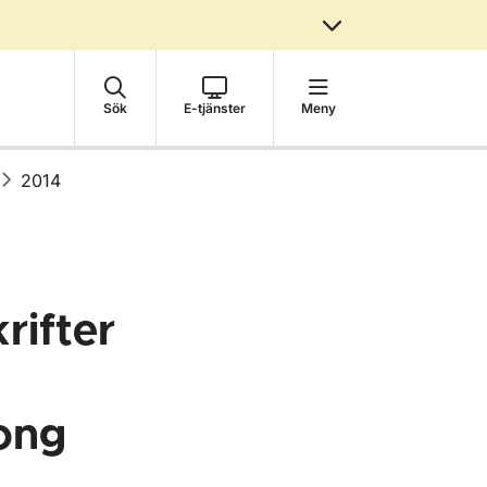
Sök
E-tjänster
Meny
2014
rifter
ong