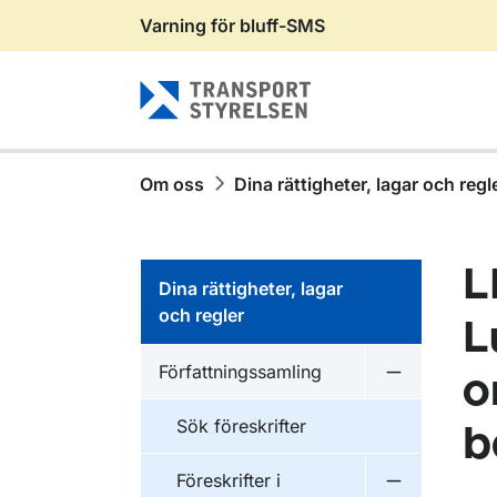
Varning för bluff-SMS
Gå till sidans innehåll
Om oss
Dina rättigheter, lagar och regl
L
Dina rättigheter, lagar
och regler
L
Författningssamling
o
Undermeny f
Sök föreskrifter
b
Föreskrifter i
Undermeny f