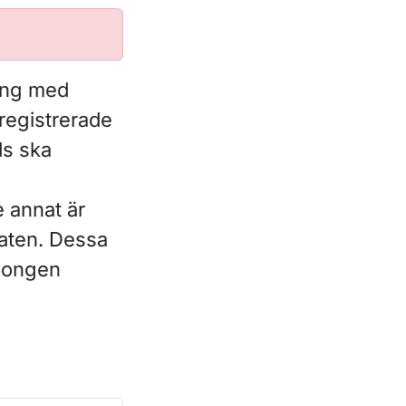
ning med
registrerade
ds ska
e annat är
staten. Dessa
llongen