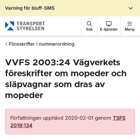
Varning för bluff-SMS
Gå till sidans innehåll
Sök
E-tjänster
Meny
Föreskrifter i nummerordning
VVFS 2003:24 Vägverkets
föreskrifter om mopeder och
släpvagnar som dras av
mopeder
Författningen upphävd 2020-02-01 genom
TSFS
2019:134