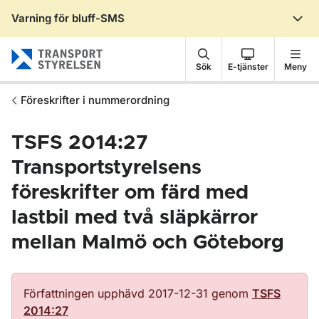
Varning för bluff-SMS
Gå till sidans innehåll
Sök
E-tjänster
Meny
Föreskrifter i nummerordning
TSFS 2014:27
Transportstyrelsens
föreskrifter om färd med
lastbil med två släpkärror
mellan Malmö och Göteborg
Författningen upphävd 2017-12-31 genom
TSFS
2014:27