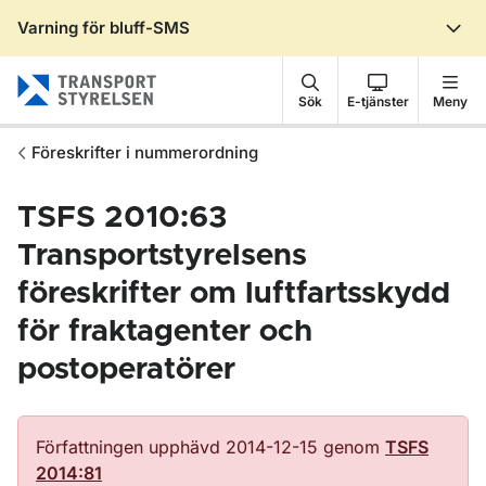
Varning för bluff-SMS
Gå till sidans innehåll
Sök
E-tjänster
Meny
Föreskrifter i nummerordning
TSFS 2010:63
Transportstyrelsens
föreskrifter om luftfartsskydd
för fraktagenter och
postoperatörer
Författningen upphävd 2014-12-15 genom
TSFS
2014:81