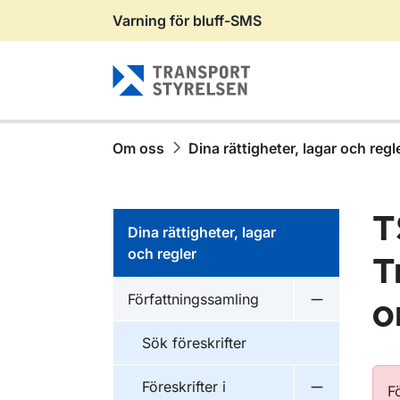
Varning för bluff-SMS
Gå till sidans innehåll
Om oss
Dina rättigheter, lagar och regl
T
Dina rättigheter, lagar
och regler
T
Författningssamling
o
Undermeny f
Sök föreskrifter
Föreskrifter i
F
Undermeny f