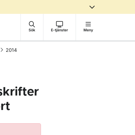
Sök
E-tjänster
Meny
2014
krifter
rt