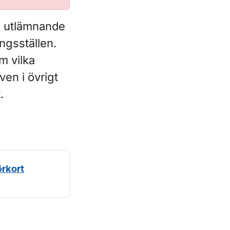
m utlämnande
ngsställen.
m vilka
ven i övrigt
.
örkort