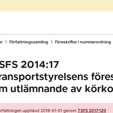
er
Författningssamling
Föreskrifter i nummerordning
SFS 2014:17
ransportstyrelsens föres
m utlämnande av körko
ör Författningssamling
örfattningen upphävd 2018-01-01 genom
TSFS 2017:120
ör Föreskrifter i nummerordning