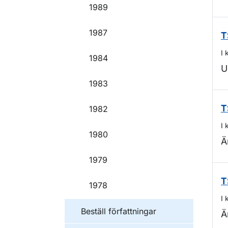
1989
1987
T
I 
1984
U
1983
1982
T
I 
1980
Ä
1979
T
1978
I 
Beställ författningar
Ä