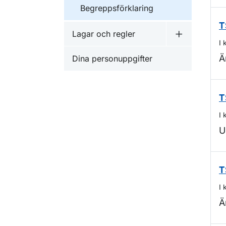
Begreppsförklaring
T
Lagar och regler
Undermeny f
I 
Ä
Dina personuppgifter
T
I 
U
T
I 
Ä